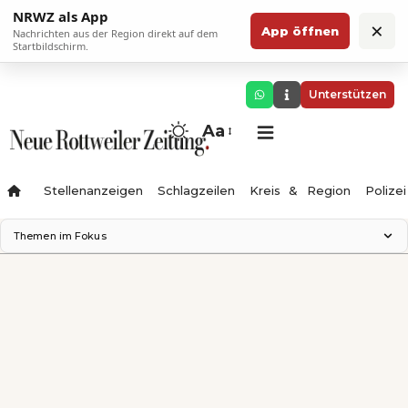
NRWZ als App
×
App öffnen
Nachrichten aus der Region direkt auf dem
Startbildschirm.
Unterstützen
Aa
Stellenanzeigen
Schlagzeilen
Kreis & Region
Polizei
Themen im Fokus
Landesgartenschau 2028
Zimmertheater Rottweil
Science Center
Ferienzauber '26
Testturm
Neckarline
Gäubahn