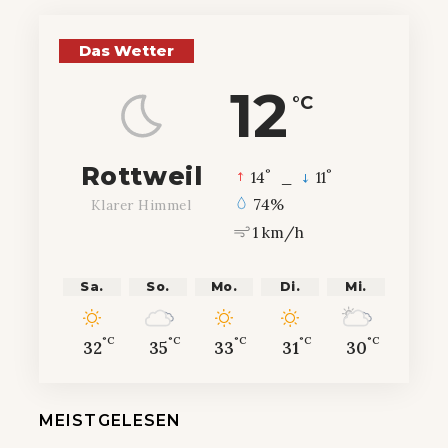
Das Wetter
12
°C
Rottweil
°
°
14
_
11
74%
Klarer Himmel
1 km/h
Sa.
So.
Mo.
Di.
Mi.
°C
°C
°C
°C
°C
32
35
33
31
30
MEISTGELESEN