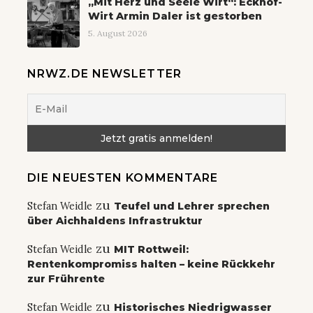
„Mit Herz und Seele Wirt“: Eckhof-
Wirt Armin Daler ist gestorben
5. August 2026
NRWZ.DE NEWSLETTER
DIE NEUESTEN KOMMENTARE
zu
Stefan Weidle
Teufel und Lehrer sprechen
über Aichhaldens Infrastruktur
zu
Stefan Weidle
MIT Rottweil:
Rentenkompromiss halten – keine Rückkehr
zur Frührente
zu
Stefan Weidle
Historisches Niedrigwasser