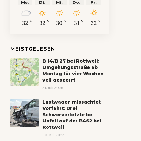
Mo.
Di.
Mi.
Do.
Fr.
°C
°C
°C
°C
°C
32
32
30
31
32
MEISTGELESEN
B 14/B 27 bei Rottweil:
Umgehungsstraße ab
Montag für vier Wochen
voll gesperrt
31. Juli 2026
Lastwagen missachtet
Vorfahrt: Drei
Schwerverletzte bei
Unfall auf der B462 bei
Rottweil
30. Juli 2026