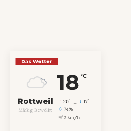
Das Wetter
18
°C
Rottweil
°
°
20
_
17
74%
Mäßig Bewölkt
2 km/h