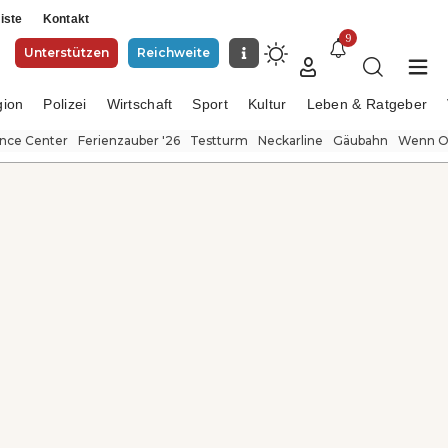
iste
Kontakt
9
Unterstützen
Reichweite
gion
Polizei
Wirtschaft
Sport
Kultur
Leben & Ratgeber
ence Center
Ferienzauber '26
Testturm
Neckarline
Gäubahn
Wenn Or