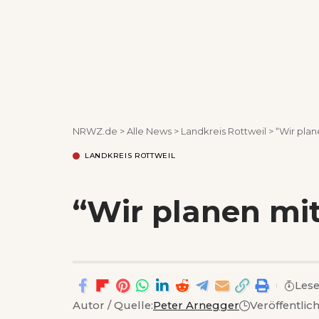
NRWZ.de
>
Alle News
>
Landkreis Rottweil
>
“Wir plan
LANDKREIS ROTTWEIL
“Wir planen mit
Lese
Autor / Quelle:
Peter Arnegger
Veröffentlic