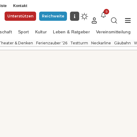
iste
Kontakt
9
Unterstützen
Reichweite
schaft
Sport
Kultur
Leben & Ratgeber
Vereinsmitteilung
Theater & Denken
Ferienzauber '26
Testturm
Neckarline
Gäubahn
W