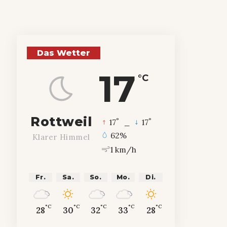
Das Wetter
17
°C
Rottweil
°
°
17
_
17
62%
Klarer Himmel
1 km/h
Fr.
Sa.
So.
Mo.
Di.
°C
°C
°C
°C
°C
28
30
32
33
28