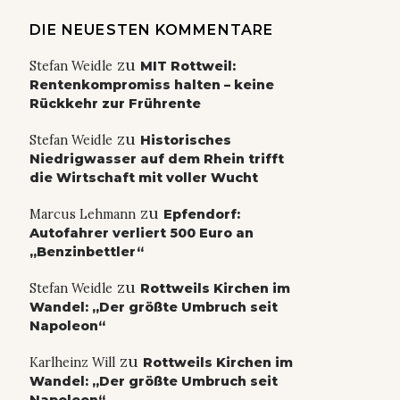
DIE NEUESTEN KOMMENTARE
zu
Stefan Weidle
MIT Rottweil:
Rentenkompromiss halten – keine
Rückkehr zur Frührente
zu
Stefan Weidle
Historisches
Niedrigwasser auf dem Rhein trifft
die Wirtschaft mit voller Wucht
zu
Marcus Lehmann
Epfendorf:
Autofahrer verliert 500 Euro an
„Benzinbettler“
zu
Stefan Weidle
Rottweils Kirchen im
Wandel: „Der größte Umbruch seit
Napoleon“
zu
Karlheinz Will
Rottweils Kirchen im
Wandel: „Der größte Umbruch seit