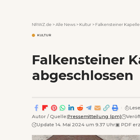
NRWZ.de
>
Alle News
>
Kultur
>
Falkensteiner Kapell
KULTUR
Falkensteiner K
abgeschlossen
Lese
Autor / Quelle:
Pressemitteilung (pm)
Veröf
Update 14. Mai 2024 um 9.37 Uhr
▣
PDF er