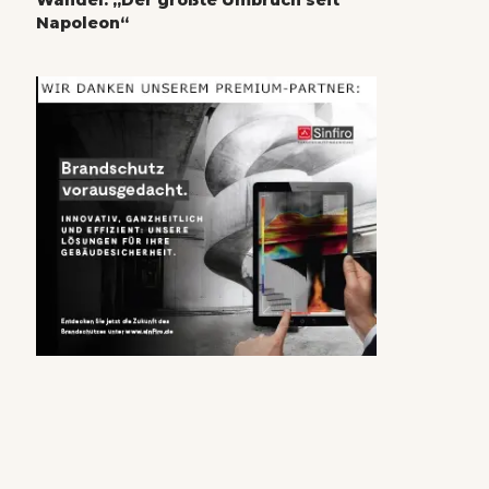
Wandel: „Der größte Umbruch seit
Napoleon“