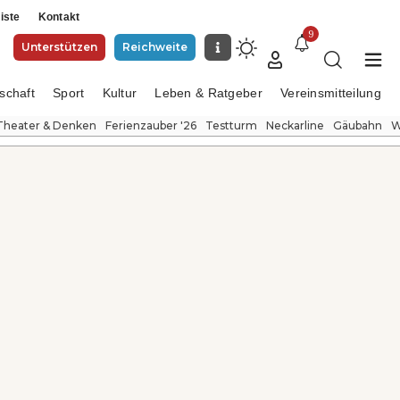
iste
Kontakt
9
Unterstützen
Reichweite
schaft
Sport
Kultur
Leben & Ratgeber
Vereinsmitteilung
Theater & Denken
Ferienzauber '26
Testturm
Neckarline
Gäubahn
W