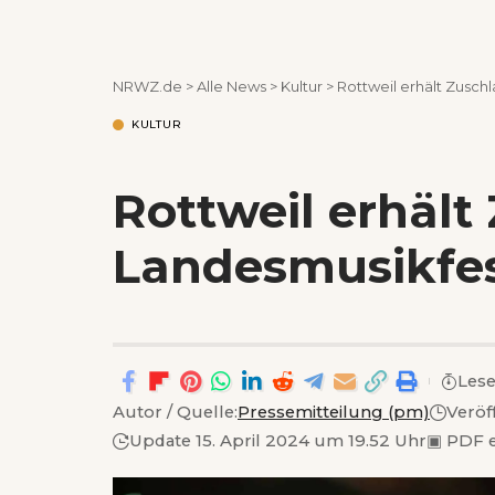
NRWZ.de
>
Alle News
>
Kultur
>
Rottweil erhält Zusch
KULTUR
Rottweil erhält
Landesmusikfes
Lese
Autor / Quelle:
Pressemitteilung (pm)
Veröf
Update 15. April 2024 um 19.52 Uhr
▣
PDF 