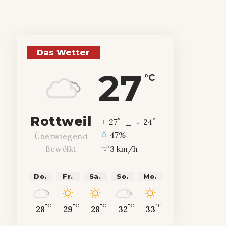
Das Wetter
27
°C
Rottweil
°
°
27
_
24
47%
Überwiegend
3 km/h
Bewölkt
Do.
Fr.
Sa.
So.
Mo.
°C
°C
°C
°C
°C
28
29
28
32
33