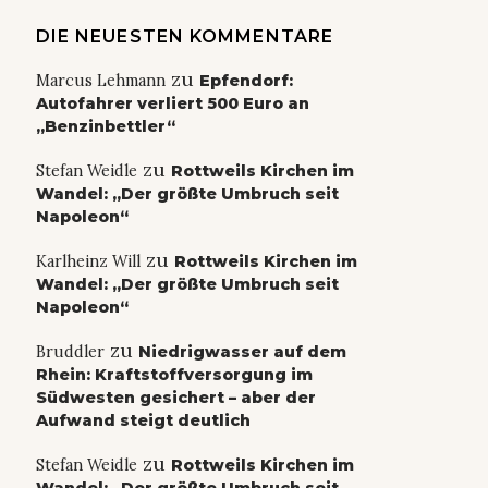
DIE NEUESTEN KOMMENTARE
zu
Marcus Lehmann
Epfendorf:
Autofahrer verliert 500 Euro an
„Benzinbettler“
zu
Stefan Weidle
Rottweils Kirchen im
Wandel: „Der größte Umbruch seit
Napoleon“
zu
Karlheinz Will
Rottweils Kirchen im
Wandel: „Der größte Umbruch seit
Napoleon“
zu
Bruddler
Niedrigwasser auf dem
Rhein: Kraftstoffversorgung im
Südwesten gesichert – aber der
Aufwand steigt deutlich
zu
Stefan Weidle
Rottweils Kirchen im