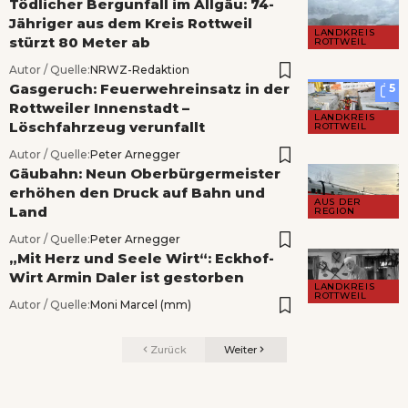
Tödlicher Bergunfall im Allgäu: 74-
Jähriger aus dem Kreis Rottweil
LANDKREIS
stürzt 80 Meter ab
ROTTWEIL
Autor / Quelle:
NRWZ-Redaktion
Gasgeruch: Feuerwehreinsatz in der
5
Rottweiler Innenstadt –
LANDKREIS
Löschfahrzeug verunfallt
ROTTWEIL
Autor / Quelle:
Peter Arnegger
Gäubahn: Neun Oberbürgermeister
erhöhen den Druck auf Bahn und
AUS DER
Land
REGION
Autor / Quelle:
Peter Arnegger
„Mit Herz und Seele Wirt“: Eckhof-
Wirt Armin Daler ist gestorben
LANDKREIS
ROTTWEIL
Autor / Quelle:
Moni Marcel (mm)
Zurück
Weiter