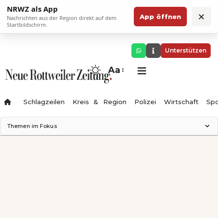
NRWZ als App
×
App öffnen
Nachrichten aus der Region direkt auf dem
Startbildschirm.
Unterstützen
Aa
Schlagzeilen
Kreis & Region
Polizei
Wirtschaft
Spo
Themen im Fokus
Landesgartenschau 2028
Science Center
Staatsmann: Theater & Denken
Ferienzauber '26
Testturm
Neckarline
Gäubahn