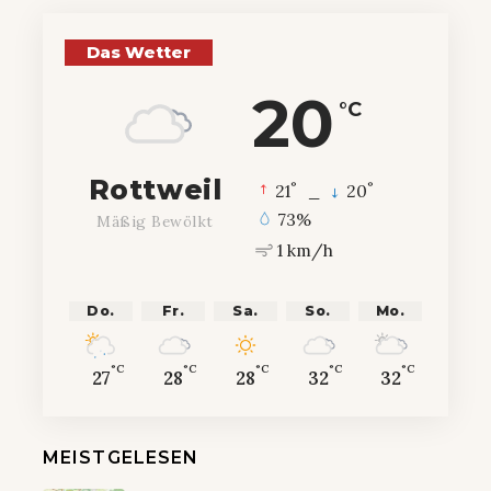
Das Wetter
20
°C
Rottweil
°
°
21
_
20
73%
Mäßig Bewölkt
1 km/h
Do.
Fr.
Sa.
So.
Mo.
°C
°C
°C
°C
°C
27
28
28
32
32
MEISTGELESEN