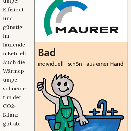
umpe:
Effizient
und
günstig
im
laufende
n Betrieb
Auch die
Wärmep
umpe
schneide
t in der
CO2-
Bilanz
gut ab.