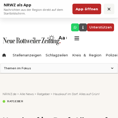
NRWZ als App
×
App öffnen
Nachrichten aus der Region direkt auf dem
Startbildschirm.
Unterstützen
Aa
Stellenanzeigen
Schlagzeilen
Kreis & Region
Polizei
Themen im Fokus
Landesgartenschau 2028
Zimmertheater Rottweil
Science Center
NRWZ.de
>
Alle News
>
Ratgeber
>
Hauskauf im Dorf: Alles auf Grün!
Ferienzauber '26
RATGEBER
Testturm
Neckarline
Gäubahn