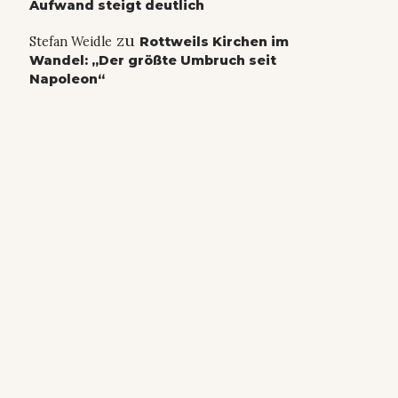
Aufwand steigt deutlich
zu
Stefan Weidle
Rottweils Kirchen im
Wandel: „Der größte Umbruch seit
Napoleon“