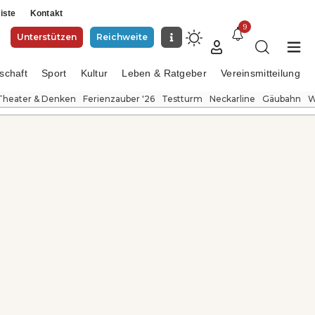
iste
Kontakt
9
Unterstützen
Reichweite
schaft
Sport
Kultur
Leben & Ratgeber
Vereinsmitteilung
Theater & Denken
Ferienzauber '26
Testturm
Neckarline
Gäubahn
W