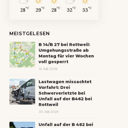
°C
°C
°C
°C
°C
28
29
28
32
33
MEISTGELESEN
B 14/B 27 bei Rottweil:
Umgehungsstraße ab
Montag für vier Wochen
voll gesperrt
31. Juli 2026
Lastwagen missachtet
Vorfahrt: Drei
Schwerverletzte bei
Unfall auf der B462 bei
Rottweil
30. Juli 2026
Unfall auf der B 462 bei