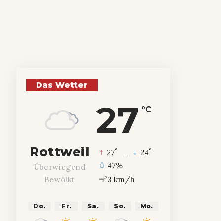
Das Wetter
27
°C
Rottweil
°
°
27
_
24
47%
Überwiegend
3 km/h
Bewölkt
Do.
Fr.
Sa.
So.
Mo.