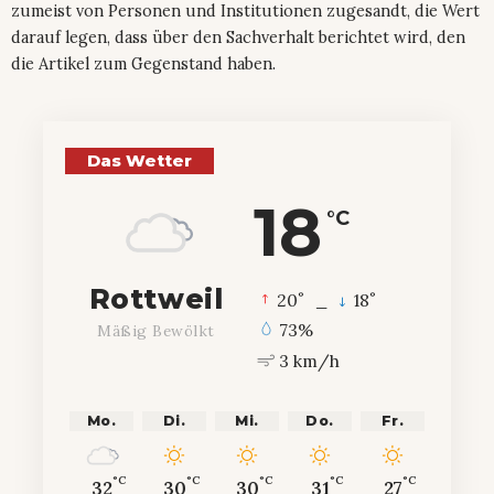
zumeist von Personen und Institutionen zugesandt, die Wert
darauf legen, dass über den Sachverhalt berichtet wird, den
die Artikel zum Gegenstand haben.
Das Wetter
18
°C
Rottweil
°
°
20
_
18
73%
Mäßig Bewölkt
3 km/h
Mo.
Di.
Mi.
Do.
Fr.
°C
°C
°C
°C
°C
32
30
30
31
27