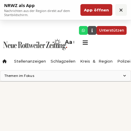
NRWZ als App
×
App öffnen
Nachrichten aus der Region direkt auf dem
Startbildschirm.
Unterstützen
Aa
Stellenanzeigen
Schlagzeilen
Kreis & Region
Polizei
Themen im Fokus
Landesgartenschau 2028
Zimmertheater Rottweil
Science Center
Ferienzauber '26
Testturm
Neckarline
Gäubahn