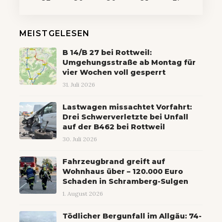
MEISTGELESEN
B 14/B 27 bei Rottweil:
Umgehungsstraße ab Montag für
vier Wochen voll gesperrt
31. Juli 2026
Lastwagen missachtet Vorfahrt:
Drei Schwerverletzte bei Unfall
auf der B462 bei Rottweil
30. Juli 2026
Fahrzeugbrand greift auf
Wohnhaus über – 120.000 Euro
Schaden in Schramberg-Sulgen
1. August 2026
Tödlicher Bergunfall im Allgäu: 74-