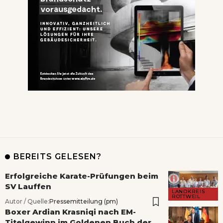
BEREITS GELESEN?
Erfolgreiche Karate-Prüfungen beim
SV Lauffen
LANDKREIS
ROTTWEIL
Autor / Quelle:
Pressemitteilung (pm)
Boxer Ardian Krasniqi nach EM-
Titelgewinn im Goldenen Buch der