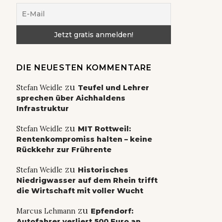
DIE NEUESTEN KOMMENTARE
zu
Stefan Weidle
Teufel und Lehrer
sprechen über Aichhaldens
Infrastruktur
zu
Stefan Weidle
MIT Rottweil:
Rentenkompromiss halten – keine
Rückkehr zur Frührente
zu
Stefan Weidle
Historisches
Niedrigwasser auf dem Rhein trifft
die Wirtschaft mit voller Wucht
zu
Marcus Lehmann
Epfendorf:
Autofahrer verliert 500 Euro an