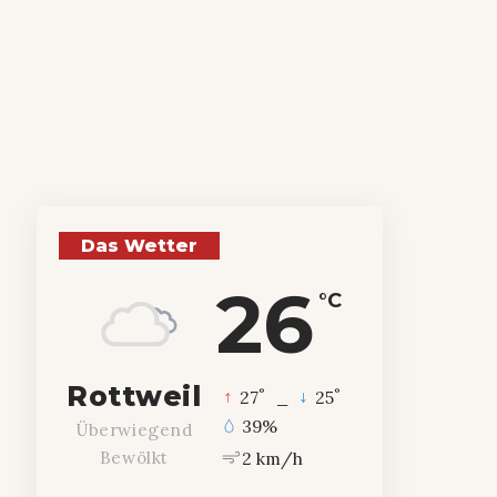
Das Wetter
26
°C
Rottweil
°
°
27
_
25
39%
Überwiegend
2 km/h
Bewölkt