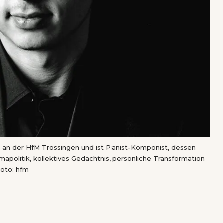
 an der HfM Trossingen und ist Pianist-Komponist, dessen
mapolitik, kollektives Gedächtnis, persönliche Transformation
Foto: hfm