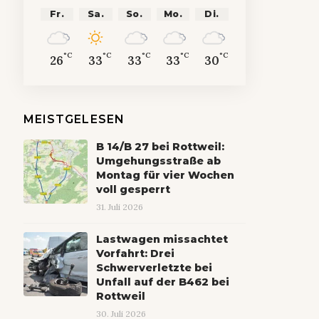
Fr.
Sa.
So.
Mo.
Di.
°C
°C
°C
°C
°C
26
33
33
33
30
MEISTGELESEN
B 14/B 27 bei Rottweil:
Umgehungsstraße ab
Montag für vier Wochen
voll gesperrt
31. Juli 2026
Lastwagen missachtet
Vorfahrt: Drei
Schwerverletzte bei
Unfall auf der B462 bei
Rottweil
30. Juli 2026