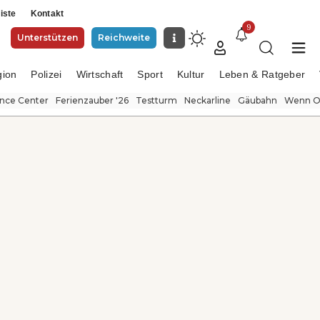
iste
Kontakt
9
Unterstützen
Reichweite
gion
Polizei
Wirtschaft
Sport
Kultur
Leben & Ratgeber
ence Center
Ferienzauber '26
Testturm
Neckarline
Gäubahn
Wenn Or