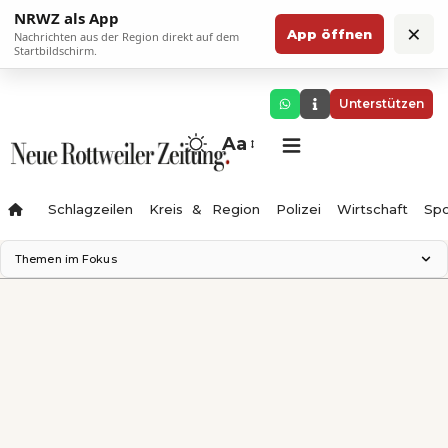
NRWZ als App
×
App öffnen
Nachrichten aus der Region direkt auf dem
Startbildschirm.
Unterstützen
Aa
Schlagzeilen
Kreis & Region
Polizei
Wirtschaft
Spo
Themen im Fokus
Landesgartenschau 2028
Science Center
Staatsmann: Theater & Denken
Ferienzauber '26
Testturm
Neckarline
Gäubahn