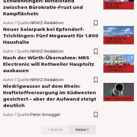
Schwenningen: Mittelstand
AUS DER
zwischen Bürokratie-Frust und
REGION
Kampflächeln
Autor / Quelle:
NRWZ-Redaktion
Neuer Solarpark bei Epfendorf-
Trichtingen: Fünf Megawatt für 1.800
LANDKREIS
Haushalte
ROTTWEIL
Autor / Quelle:
NRWZ-Redaktion
Nach der Würth-Übernahme: MRS
2
Electronic will Rottweiler Hauptsitz
LANDKREIS
ausbauen
ROTTWEIL
Autor / Quelle:
NRWZ-Redaktion
Niedrigwasser auf dem Rhein:
Kraftstoffversorgung im Südwesten
gesichert – aber der Aufwand steigt
NACHRICHTEN
deutlich
Autor / Quelle:
Peter Arnegger
Zurück
Weiter