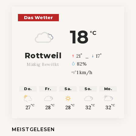
Das Wetter
18
°C
Rottweil
°
°
21
_
17
82%
Mäßig Bewölkt
1 km/h
Do.
Fr.
Sa.
So.
Mo.
°C
°C
°C
°C
°C
27
28
28
32
32
MEISTGELESEN