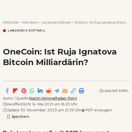
Wenn Orte erzählen ...
NRWZ.de
>
Alle News
>
Landkreis Rottweil
>
OneCoin: Ist Ruja Ignatova Bitcoin Milliardärin?
LANDKREIS ROTTWEIL
OneCoin: Ist Ruja Ignatova
Bitcoin Milliardärin?
Lesezeit 6 Min.
Autor / Quelle:
Martin Himmelheber (him)
Veröffentlicht 14. Mai 2021 um 16.20 Uhr
Update 30. November 2023 um 21.39 Uhr
▣
PDF erzeugen