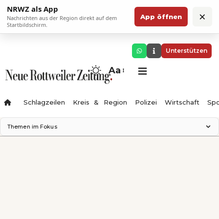
NRWZ als App
×
App öffnen
Nachrichten aus der Region direkt auf dem
Startbildschirm.
Unterstützen
Aa
Schlagzeilen
Kreis & Region
Polizei
Wirtschaft
Spo
Themen im Fokus
Landesgartenschau 2028
Science Center
Staatsmann: Theater & Denken
Ferienzauber '26
Testturm
Neckarline
Gäubahn