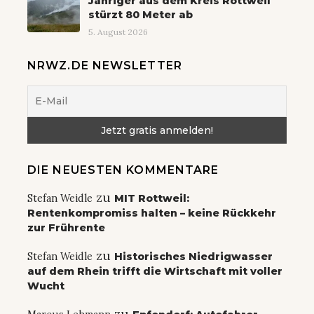
Jähriger aus dem Kreis Rottweil
stürzt 80 Meter ab
5. August 2026
NRWZ.DE NEWSLETTER
DIE NEUESTEN KOMMENTARE
zu
Stefan Weidle
MIT Rottweil:
Rentenkompromiss halten – keine Rückkehr
zur Frührente
zu
Stefan Weidle
Historisches Niedrigwasser
auf dem Rhein trifft die Wirtschaft mit voller
Wucht
zu