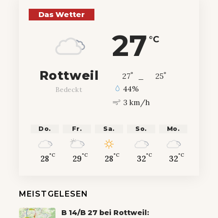
Das Wetter
27
°C
Rottweil
°
°
27
_
25
44%
Bedeckt
3 km/h
Do.
Fr.
Sa.
So.
Mo.
°C
°C
°C
°C
°C
28
29
28
32
32
MEISTGELESEN
B 14/B 27 bei Rottweil: