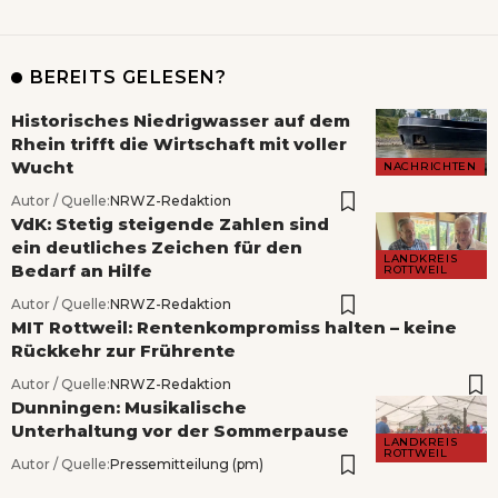
BEREITS GELESEN?
Historisches Niedrigwasser auf dem
Rhein trifft die Wirtschaft mit voller
Wucht
NACHRICHTEN
Autor / Quelle:
NRWZ-Redaktion
VdK: Stetig steigende Zahlen sind
ein deutliches Zeichen für den
LANDKREIS
Bedarf an Hilfe
ROTTWEIL
Autor / Quelle:
NRWZ-Redaktion
MIT Rottweil: Rentenkompromiss halten – keine
Rückkehr zur Frührente
Autor / Quelle:
NRWZ-Redaktion
Dunningen: Musikalische
Unterhaltung vor der Sommerpause
LANDKREIS
ROTTWEIL
Autor / Quelle:
Pressemitteilung (pm)