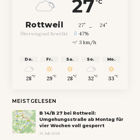
27
°C
Rottweil
°
°
27
_
24
47%
Überwiegend Bewölkt
3 km/h
Do.
Fr.
Sa.
So.
Mo.
°C
°C
°C
°C
°C
28
29
28
32
33
MEISTGELESEN
B 14/B 27 bei Rottweil:
Umgehungsstraße ab Montag für
vier Wochen voll gesperrt
31. Juli 2026