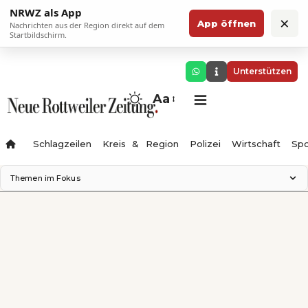
NRWZ als App
×
App öffnen
Nachrichten aus der Region direkt auf dem
Startbildschirm.
Unterstützen
Aa
Schlagzeilen
Kreis & Region
Polizei
Wirtschaft
Spo
Themen im Fokus
Landesgartenschau 2028
Science Center
Staatsmann: Theater & Denken
Ferienzauber '26
Testturm
Neckarline
Gäubahn