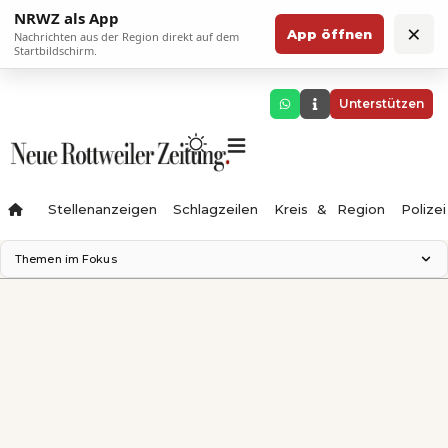
NRWZ als App
×
App öffnen
Nachrichten aus der Region direkt auf dem
Startbildschirm.
Unterstützen
Stellenanzeigen
Schlagzeilen
Kreis & Region
Polizei
Themen im Fokus
Landesgartenschau 2028
Zimmertheater Rottweil
Science Center
Ferienzauber '26
Testturm
Neckarline
Gäubahn