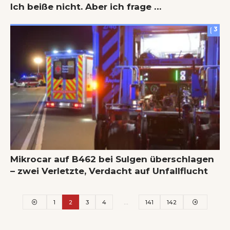
Ich beiße nicht. Aber ich frage …
3
Mikrocar auf B462 bei Sulgen überschlagen
– zwei Verletzte, Verdacht auf Unfallflucht
1
2
3
4
…
141
142