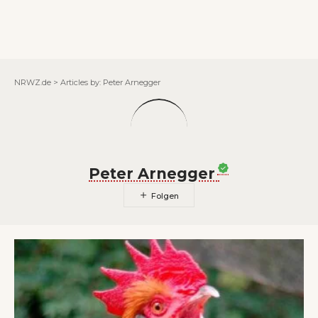
Wenn Orte erzählen ...
NRWZ.de
>
Articles by: Peter Arnegger
Peter Arnegger