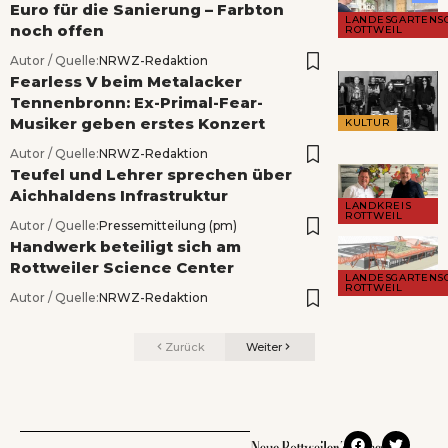
Euro für die Sanierung – Farbton
LANDESGARTENS
noch offen
ROTTWEIL
Autor / Quelle:
NRWZ-Redaktion
Fearless V beim Metalacker
Tennenbronn: Ex-Primal-Fear-
Musiker geben erstes Konzert
KULTUR
Autor / Quelle:
NRWZ-Redaktion
Teufel und Lehrer sprechen über
Aichhaldens Infrastruktur
LANDKREIS
ROTTWEIL
Autor / Quelle:
Pressemitteilung (pm)
Handwerk beteiligt sich am
Rottweiler Science Center
LANDESGARTENS
ROTTWEIL
Autor / Quelle:
NRWZ-Redaktion
Zurück
Weiter