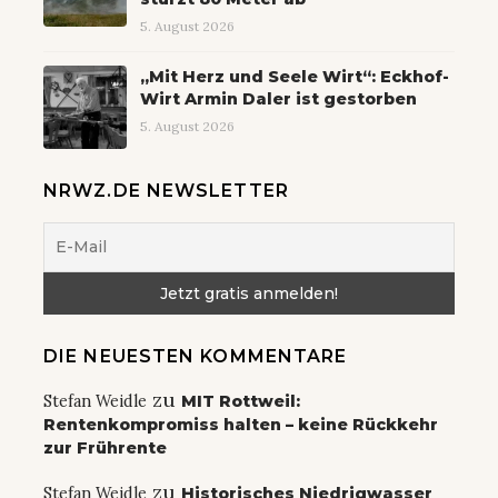
5. August 2026
„Mit Herz und Seele Wirt“: Eckhof-
Wirt Armin Daler ist gestorben
5. August 2026
NRWZ.DE NEWSLETTER
DIE NEUESTEN KOMMENTARE
zu
Stefan Weidle
MIT Rottweil:
Rentenkompromiss halten – keine Rückkehr
zur Frührente
zu
Stefan Weidle
Historisches Niedrigwasser