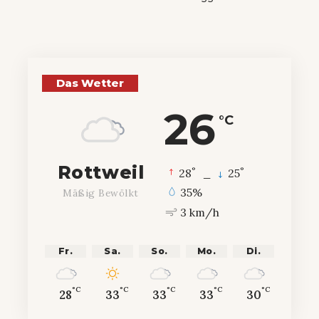
Das Wetter
26
°C
Rottweil
°
°
28
_
25
35%
Mäßig Bewölkt
3 km/h
Fr.
Sa.
So.
Mo.
Di.
°C
°C
°C
°C
°C
28
33
33
33
30