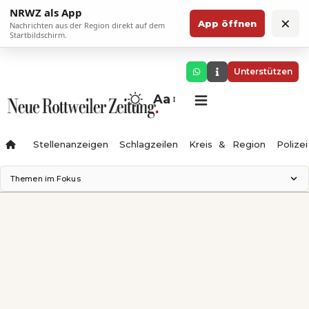
NRWZ als App
×
App öffnen
Nachrichten aus der Region direkt auf dem
Startbildschirm.
Unterstützen
Aa
Stellenanzeigen
Schlagzeilen
Kreis & Region
Polizei
Themen im Fokus
Landesgartenschau 2028
Zimmertheater Rottweil
Science Center
Ferienzauber '26
Testturm
Neckarline
Gäubahn