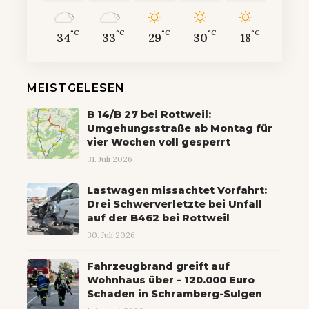
°C
°C
°C
°C
°C
34
33
29
30
18
MEISTGELESEN
B 14/B 27 bei Rottweil:
Umgehungsstraße ab Montag für
vier Wochen voll gesperrt
31. Juli 2026
Lastwagen missachtet Vorfahrt:
Drei Schwerverletzte bei Unfall
auf der B462 bei Rottweil
30. Juli 2026
Fahrzeugbrand greift auf
Wohnhaus über – 120.000 Euro
Schaden in Schramberg-Sulgen