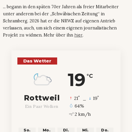
... begann in den späten 70er Jahren als freier Mitarbeiter
unter anderem bei der „Schwäbischen Zeitung“ in
Schramberg. 2026 hat er die NRWZ auf eigenen Antrieb
verlassen, auch, um sich einem eigenen journalistischen
Projekt zu widmen. Mehr über ihn
hier
.
Das Wetter
19
°C
Rottweil
°
°
21
_
19
64%
Ein Paar Wolken
2 km/h
So.
Mo.
Di.
Mi.
Do.