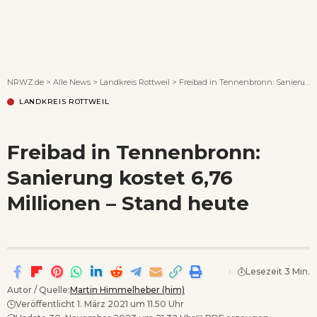
Wenn Orte erzählen ...
NRWZ.de
>
Alle News
>
Landkreis Rottweil
>
Freibad in Tennenbronn: Sanierung kostet 6,76 Millionen – Stand heute
LANDKREIS ROTTWEIL
Freibad in Tennenbronn:
Sanierung kostet 6,76
Millionen – Stand heute
Lesezeit 3 Min.
Autor / Quelle:
Martin Himmelheber (him)
Veröffentlicht 1. März 2021 um 11.50 Uhr