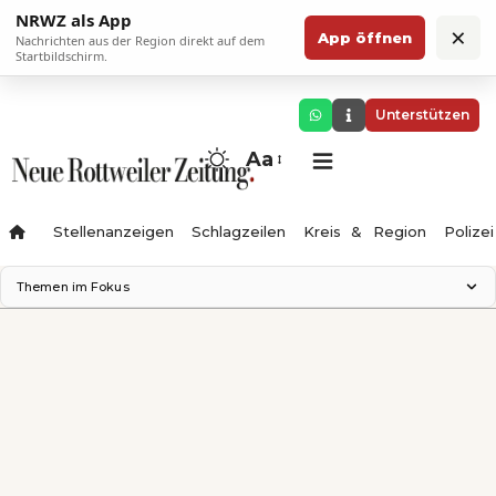
NRWZ als App
×
App öffnen
Nachrichten aus der Region direkt auf dem
Startbildschirm.
Unterstützen
Aa
Stellenanzeigen
Schlagzeilen
Kreis & Region
Polizei
Themen im Fokus
Landesgartenschau 2028
Zimmertheater Rottweil
Science Center
Ferienzauber '26
Testturm
Neckarline
Gäubahn