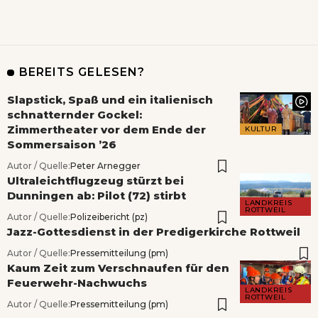
BEREITS GELESEN?
Slapstick, Spaß und ein italienisch
schnatternder Gockel:
Zimmertheater vor dem Ende der
KULTUR
Sommersaison ’26
Autor / Quelle:
Peter Arnegger
Ultraleichtflugzeug stürzt bei
Dunningen ab: Pilot (72) stirbt
LANDKREIS
ROTTWEIL
Autor / Quelle:
Polizeibericht (pz)
Jazz-Gottesdienst in der Predigerkirche Rottweil
Autor / Quelle:
Pressemitteilung (pm)
Kaum Zeit zum Verschnaufen für den
Feuerwehr-Nachwuchs
LANDKREIS
ROTTWEIL
Autor / Quelle:
Pressemitteilung (pm)