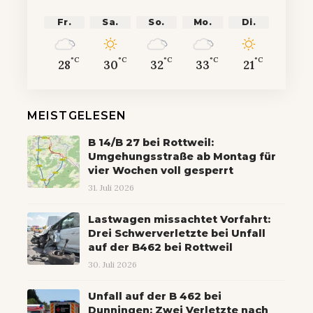
Fr.
Sa.
So.
Mo.
Di.
°C
°C
°C
°C
°C
28
30
32
33
21
MEISTGELESEN
B 14/B 27 bei Rottweil:
Umgehungsstraße ab Montag für
vier Wochen voll gesperrt
31. Juli 2026
Lastwagen missachtet Vorfahrt:
Drei Schwerverletzte bei Unfall
auf der B462 bei Rottweil
30. Juli 2026
Unfall auf der B 462 bei
Dunningen: Zwei Verletzte nach