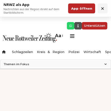
NRWZ als App
×
App öffnen
Nachrichten aus der Region direkt auf dem
Startbildschirm.
Unterstützen
Aa
Schlagzeilen
Kreis & Region
Polizei
Wirtschaft
Spo
Themen im Fokus
Landesgartenschau 2028
Science Center
Staatsmann: Theater & Denken
Ferienzauber '26
Testturm
Neckarline
Gäubahn