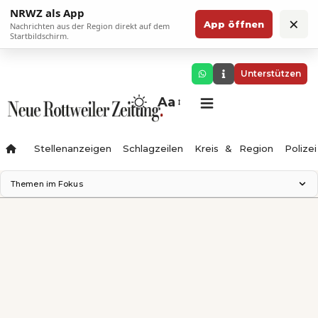
NRWZ als App
×
App öffnen
Nachrichten aus der Region direkt auf dem
Startbildschirm.
Unterstützen
Aa
Stellenanzeigen
Schlagzeilen
Kreis & Region
Polizei
Themen im Fokus
Landesgartenschau 2028
Zimmertheater Rottweil
Science Center
Ferienzauber '26
Testturm
Neckarline
Gäubahn