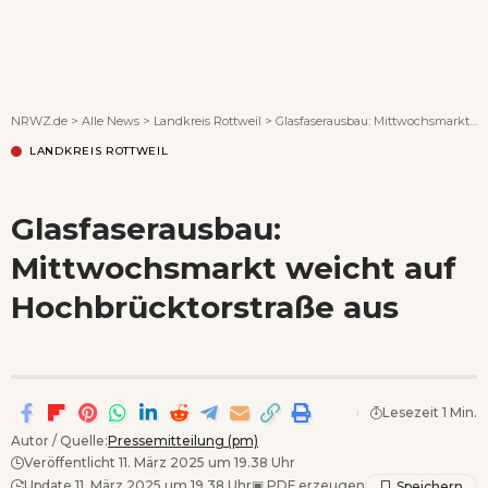
Wenn Orte erzählen ...
NRWZ.de
>
Alle News
>
Landkreis Rottweil
>
Glasfaserausbau: Mittwochsmarkt weicht auf Hochbrücktorstraße aus
LANDKREIS ROTTWEIL
Glasfaserausbau:
Mittwochsmarkt weicht auf
Hochbrücktorstraße aus
Lesezeit 1 Min.
Autor / Quelle:
Pressemitteilung (pm)
Veröffentlicht 11. März 2025 um 19.38 Uhr
Update 11. März 2025 um 19.38 Uhr
▣
PDF erzeugen