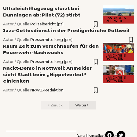
Ultraleichtflugzeug stürzt bei
Dunningen ab: Pilot (72) stirbt
LANDKREIS
ROTTWEIL
Autor / Quelle:
Polizeibericht (pz)
Jazz-Gottesdienst in der Predigerkirche Rottweil
Autor / Quelle:
Pressemitteilung (pm)
Kaum Zeit zum Verschnaufen für den
Feuerwehr-Nachwuchs
LANDKREIS
ROTTWEIL
Autor / Quelle:
Pressemitteilung (pm)
Nackt-Demo in Rottweil: Anmelder
sieht Stadt beim „Nippelverbot“
LANDKREIS
einlenken
ROTTWEIL
Autor / Quelle:
NRWZ-Redaktion
Zurück
Weiter