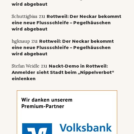
wird abgebaut
zu
Schuttigbiss
Rottweil: Der Neckar bekommt
eine neue Flussschleife – Pegelhäuschen
wird abgebaut
zu
hgknaup
Rottweil: Der Neckar bekommt
eine neue Flussschleife – Pegelhäuschen
wird abgebaut
zu
Stefan Weidle
Nackt-Demo in Rottweil:
Anmelder sieht Stadt beim „Nippelverbot“
einlenken