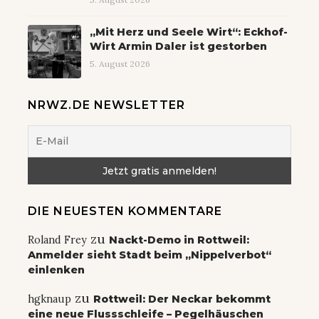
„Mit Herz und Seele Wirt“: Eckhof-
Wirt Armin Daler ist gestorben
5. August 2026
NRWZ.DE NEWSLETTER
DIE NEUESTEN KOMMENTARE
zu
Roland Frey
Nackt-Demo in Rottweil:
Anmelder sieht Stadt beim „Nippelverbot“
einlenken
zu
hgknaup
Rottweil: Der Neckar bekommt
eine neue Flussschleife – Pegelhäuschen