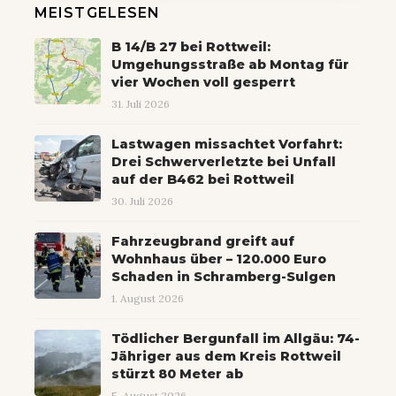
MEISTGELESEN
B 14/B 27 bei Rottweil:
Umgehungsstraße ab Montag für
vier Wochen voll gesperrt
31. Juli 2026
Lastwagen missachtet Vorfahrt:
Drei Schwerverletzte bei Unfall
auf der B462 bei Rottweil
30. Juli 2026
Fahrzeugbrand greift auf
Wohnhaus über – 120.000 Euro
Schaden in Schramberg-Sulgen
1. August 2026
Tödlicher Bergunfall im Allgäu: 74-
Jähriger aus dem Kreis Rottweil
stürzt 80 Meter ab
5. August 2026