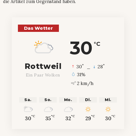
die Artikel zum Gegenstand haben.
Das Wetter
30
°C
Rottweil
°
°
30
_
28
31%
Ein Paar Wolken
2 km/h
Sa.
So.
Mo.
Di.
Mi.
°C
°C
°C
°C
°C
30
35
32
29
30