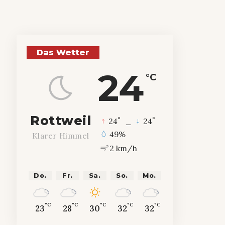
Das Wetter
24
°C
Rottweil
°
°
24
_
24
49%
Klarer Himmel
2 km/h
Do.
Fr.
Sa.
So.
Mo.
°C
°C
°C
°C
°C
23
28
30
32
32