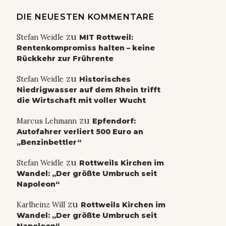
DIE NEUESTEN KOMMENTARE
zu
Stefan Weidle
MIT Rottweil:
Rentenkompromiss halten – keine
Rückkehr zur Frührente
zu
Stefan Weidle
Historisches
Niedrigwasser auf dem Rhein trifft
die Wirtschaft mit voller Wucht
zu
Marcus Lehmann
Epfendorf:
Autofahrer verliert 500 Euro an
„Benzinbettler“
zu
Stefan Weidle
Rottweils Kirchen im
Wandel: „Der größte Umbruch seit
Napoleon“
zu
Karlheinz Will
Rottweils Kirchen im
Wandel: „Der größte Umbruch seit