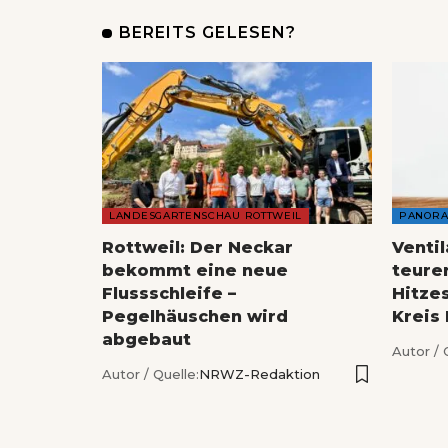
BEREITS GELESEN?
LANDESGARTENSCHAU ROTTWEIL
PANOR
Rottweil: Der Neckar
Venti
bekommt eine neue
teure
Flussschleife –
Hitze
Pegelhäuschen wird
Kreis
abgebaut
Autor / 
Autor / Quelle:
NRWZ-Redaktion