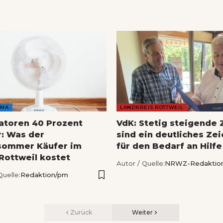
AMA
LANDKREIS ROTTWEIL
latoren 40 Prozent
VdK: Stetig steigende 
r: Was der
sind ein deutliches Ze
sommer Käufer im
für den Bedarf an Hilfe
 Rottweil kostet
Autor / Quelle:
NRWZ-Redaktio
Quelle:
Redaktion/pm
Zurück
Weiter