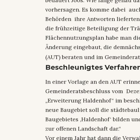
bedauert Joos. Wie lange genau da
vorhersagen. Es komme dabei auch 
Behörden ihre Antworten lieferten
die frühzeitige Beteiligung der Tr
Flächennutzungsplan habe man die 
Änderung eingebaut, die demnäch
(AUT) beraten und im Gemeinderat
Beschleunigtes Verfahren
In einer Vorlage an den AUT erinn
Gemeinderatsbeschluss vom Deze
„Erweiterung Haldenhof“ im beschl
neue Baugebiet soll die städtebau
Baugebietes ‚Haldenhof‘ bilden und
zur offenen Landschaft dar.“
Vor einem Jahr hat dann die Verw