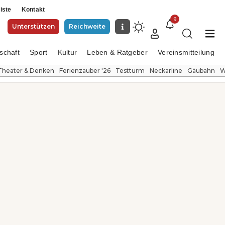
iste
Kontakt
9
Unterstützen
Reichweite
schaft
Sport
Kultur
Leben & Ratgeber
Vereinsmitteilung
Theater & Denken
Ferienzauber '26
Testturm
Neckarline
Gäubahn
W