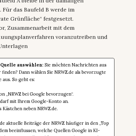
ufeld A bleibe in der damaligen
. Für das Baufeld B werde im
ate Grünfläche“ festgesetzt.
vor, Zusammenarbeit mit dem
auungsplanverfahren voranzutreiben und
Unterlagen
 Quelle auswählen:
Sie möchten Nachrichten aus
er finden? Dann wählen Sie NRWZ.de als bevorzugte
e aus. So geht es:
tton „NRWZ bei Google bevorzugen“.
edarf mit Ihrem Google-Konto an.
das Kästchen neben NRWZ.de.
de aktuelle Beiträge der NRWZ häufiger in den „Top
dem beeinflussen, welche Quellen Google in KI-