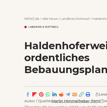
NRWZ.de
>
Alle News
>
Landkreis Rottweil
>
Haldenho
LANDKREIS ROTTWEIL
Haldenhoferwei
ordentliches
Bebauungsplanv
Lese
Autor / Quelle:
Martin Himmelheber (him)
V