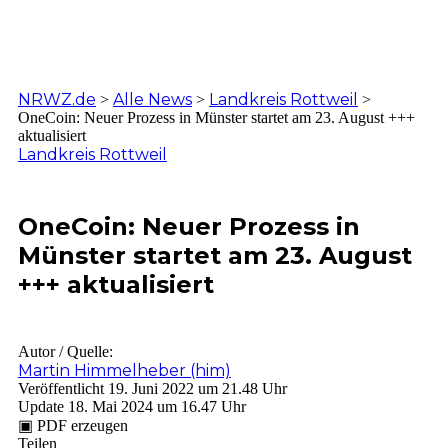
Ferienzauber '26
Testturm
Neckarline
Gäubahn
Wenn Orte erzählen ...
NRWZ.de
Alle News
Landkreis Rottweil
>
>
>
OneCoin: Neuer Prozess in Münster startet am 23. August +++
aktualisiert
Landkreis Rottweil
OneCoin: Neuer Prozess in
Münster startet am 23. August
+++ aktualisiert
Autor / Quelle:
Martin Himmelheber (him)
Veröffentlicht 19. Juni 2022 um 21.48 Uhr
Update 18. Mai 2024 um 16.47 Uhr
▣
PDF erzeugen
Teilen