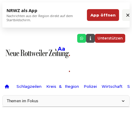
NRWZ als App
×
App öffnen
Nachrichten aus der Region direkt auf dem
Startbildschirm.
Unterstützen
Aa
Schlagzeilen
Kreis & Region
Polizei
Wirtschaft
Sp
Themen im Fokus
Landesgartenschau 2028
Science Center
Staatsmann: Theater & Denken