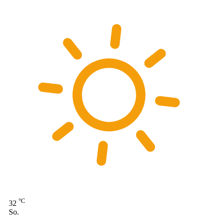
°C
32
So.