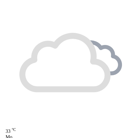
°C
33
Mo.