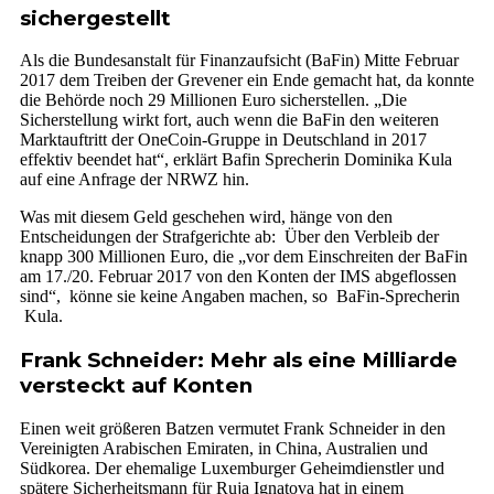
sichergestellt
Als die Bundesanstalt für Finanzaufsicht (BaFin) Mitte Februar
2017 dem Treiben der Grevener ein Ende gemacht hat, da konnte
die Behörde noch 29 Millionen Euro sicherstellen. „Die
Sicherstellung wirkt fort, auch wenn die BaFin den weiteren
Marktauftritt der OneCoin-Gruppe in Deutschland in 2017
effektiv beendet hat“, erklärt Bafin Sprecherin Dominika Kula
auf eine Anfrage der NRWZ hin.
Was mit diesem Geld geschehen wird, hänge von den
Entscheidungen der Strafgerichte ab: Über den Verbleib der
knapp 300 Millionen Euro, die „vor dem Einschreiten der BaFin
am 17./20. Februar 2017 von den Konten der IMS abgeflossen
sind“, könne sie keine Angaben machen, so BaFin-Sprecherin
Kula.
Frank Schneider: Mehr als eine Milliarde
versteckt auf Konten
Einen weit größeren Batzen vermutet Frank Schneider in den
Vereinigten Arabischen Emiraten, in China, Australien und
Südkorea. Der ehemalige Luxemburger Geheimdienstler und
spätere Sicherheitsmann für Ruja Ignatova hat in einem