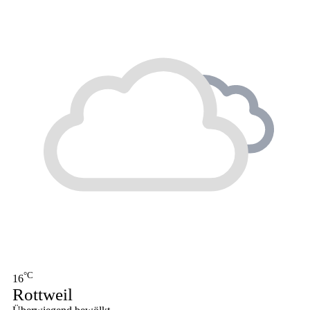
°C
16
Rottweil