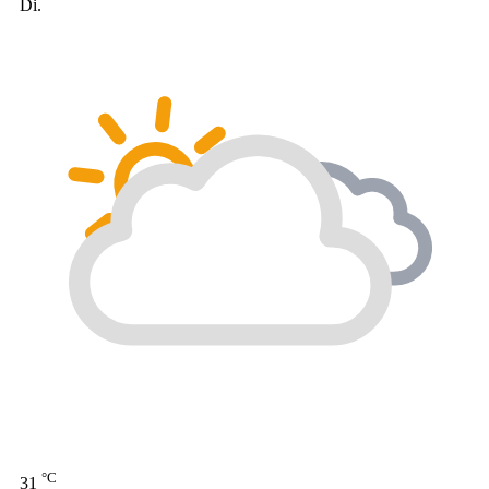
Di.
°C
31