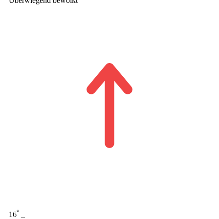
Überwiegend bewölkt
°
16
_