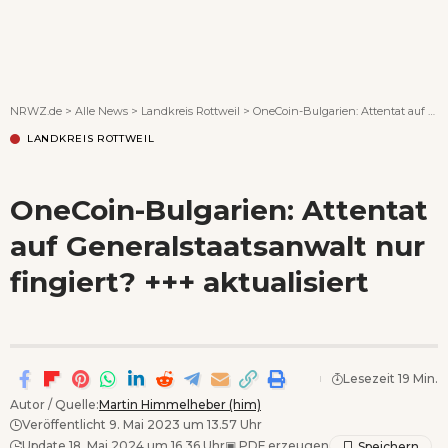
Wenn Orte erzählen ...
NRWZ.de
>
Alle News
>
Landkreis Rottweil
>
OneCoin-Bulgarien: Attentat auf Generalstaatsanwalt nur fingiert? +++ aktualisiert
LANDKREIS ROTTWEIL
OneCoin-Bulgarien: Attentat
auf Generalstaatsanwalt nur
fingiert? +++ aktualisiert
Lesezeit 19 Min.
Autor / Quelle:
Martin Himmelheber (him)
Veröffentlicht 9. Mai 2023 um 13.57 Uhr
Update 18. Mai 2024 um 16.36 Uhr
▣
PDF erzeugen