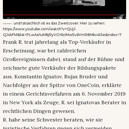
und tatsächlich ist es das Zweitcover: Hier zu sehen:
https://www.youtube.com/watch?v=QUjJ-
QJ4kFM&list=PLwAe1uM8jRyVGY6cIMw5vdVmR8Mkv4t5e&index=7
Frank R. trat jahrelang als Top-Verkäufer in
Erscheinung, war bei zahlreichen
Großereignissen dabei, stand auf der Bühne und
zeichnete gute Verkäufer der Bildungspakete
aus. Konstantin Ignatov, Rujas Bruder und
Nachfolger an der Spitze von OneCoin, erklärte
in einem Gerichtsverfahren am 6. November 2019
in New York als Zeuge, R. sei Ignatovas Berater in
rechtlichen Dingen gewesen.
R. habe seine Schwester beraten, wie sie
juristische Verfahren gegen sich vermeiden