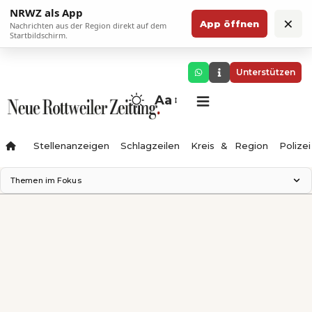
NRWZ als App
×
App öffnen
Nachrichten aus der Region direkt auf dem
Startbildschirm.
Unterstützen
Aa
Stellenanzeigen
Schlagzeilen
Kreis & Region
Polizei
Themen im Fokus
Landesgartenschau 2028
Zimmertheater Rottweil
Science Center
Ferienzauber '26
Testturm
Neckarline
Gäubahn