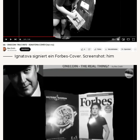
Ignatova signiert ein Forbes-Cover. Screenshot: him