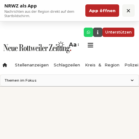
NRWZ als App
×
App öffnen
Nachrichten aus der Region direkt auf dem
Startbildschirm.
Unterstützen
Aa
Stellenanzeigen
Schlagzeilen
Kreis & Region
Polizei
Themen im Fokus
Landesgartenschau 2028
Zimmertheater Rottweil
Science Center
Ferienzauber '26
Testturm
Neckarline
Gäubahn