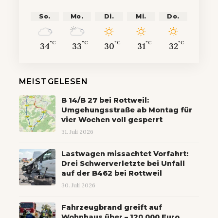
So.
Mo.
Di.
Mi.
Do.
°C
°C
°C
°C
°C
34
33
30
31
32
MEISTGELESEN
B 14/B 27 bei Rottweil:
Umgehungsstraße ab Montag für
vier Wochen voll gesperrt
31. Juli 2026
Lastwagen missachtet Vorfahrt:
Drei Schwerverletzte bei Unfall
auf der B462 bei Rottweil
30. Juli 2026
Fahrzeugbrand greift auf
Wohnhaus über – 120.000 Euro