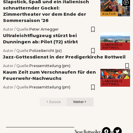
Slapstick, Spaß und ein italienisch
schnatternder Gockel:
Zimmertheater vor dem Ende der
KULTUR
Sommersaison ’26
Autor / Quelle:
Peter Arnegger
Ultraleichtflugzeug stürzt bei
Dunningen ab: Pilot (72) stirbt
LANDKREIS
ROTTWEIL
Autor / Quelle:
Polizeibericht (pz)
Jazz-Gottesdienst in der Predigerkirche Rottweil
Autor / Quelle:
Pressemitteilung (pm)
Kaum Zeit zum Verschnaufen für den
Feuerwehr-Nachwuchs
LANDKREIS
ROTTWEIL
Autor / Quelle:
Pressemitteilung (pm)
Zurück
Weiter