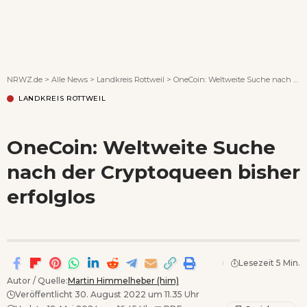
Wenn Orte erzählen ...
NRWZ.de
>
Alle News
>
Landkreis Rottweil
>
OneCoin: Weltweite Suche nach der Cryptoqueen bisher erfolglos
LANDKREIS ROTTWEIL
OneCoin: Weltweite Suche
nach der Cryptoqueen bisher
erfolglos
Lesezeit 5 Min.
Autor / Quelle:
Martin Himmelheber (him)
Veröffentlicht 30. August 2022 um 11.35 Uhr