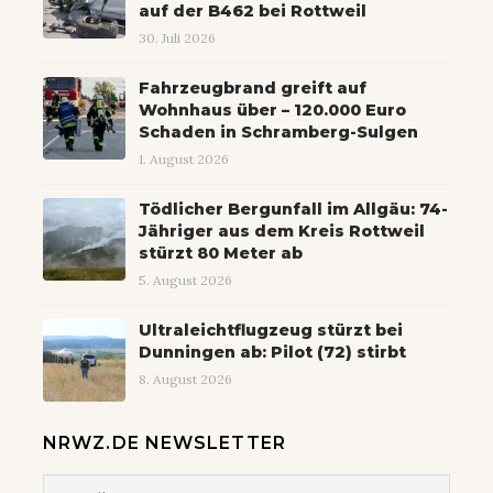
auf der B462 bei Rottweil
30. Juli 2026
Fahrzeugbrand greift auf
Wohnhaus über – 120.000 Euro
Schaden in Schramberg-Sulgen
1. August 2026
Tödlicher Bergunfall im Allgäu: 74-
Jähriger aus dem Kreis Rottweil
stürzt 80 Meter ab
5. August 2026
Ultraleichtflugzeug stürzt bei
Dunningen ab: Pilot (72) stirbt
8. August 2026
NRWZ.DE NEWSLETTER