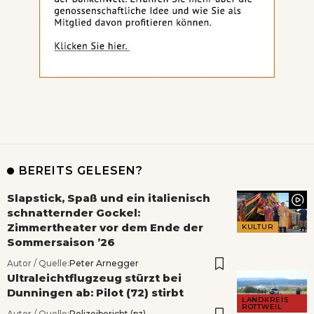
BEREITS GELESEN?
Slapstick, Spaß und ein italienisch
schnatternder Gockel:
Zimmertheater vor dem Ende der
KULTUR
Sommersaison ’26
Autor / Quelle:
Peter Arnegger
Ultraleichtflugzeug stürzt bei
Dunningen ab: Pilot (72) stirbt
LANDKREIS
ROTTWEIL
Autor / Quelle:
Polizeibericht (pz)