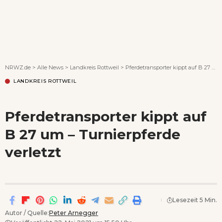
Wenn Orte erzählen ...
NRWZ.de
>
Alle News
>
Landkreis Rottweil
>
Pferdetransporter kippt auf B 27 um – Turnierpferde verletzt
LANDKREIS ROTTWEIL
Pferdetransporter kippt auf
B 27 um – Turnierpferde
verletzt
Lesezeit 5 Min.
Autor / Quelle:
Peter Arnegger