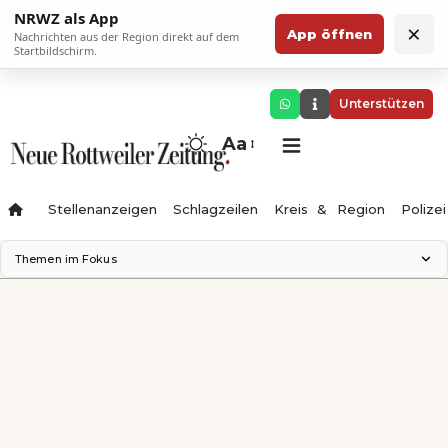
NRWZ als App
×
App öffnen
Nachrichten aus der Region direkt auf dem
Startbildschirm.
Unterstützen
Aa
Stellenanzeigen
Schlagzeilen
Kreis & Region
Polizei
Themen im Fokus
Landesgartenschau 2028
Zimmertheater Rottweil
Science Center
Ferienzauber '26
Testturm
Neckarline
Gäubahn