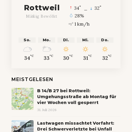
Rottweil
°
°
34
_
32
28%
Mäßig Bewölkt
1 km/h
So.
Mo.
Di.
Mi.
Do.
°C
°C
°C
°C
°C
34
33
30
31
32
MEISTGELESEN
B 14/B 27 bei Rottweil:
Umgehungsstraße ab Montag für
vier Wochen voll gesperrt
31. Juli 2026
Lastwagen missachtet Vorfahrt:
Drei Schwerverletzte bei Unfall