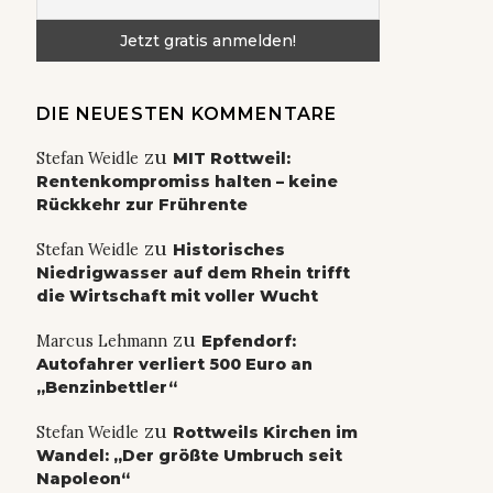
DIE NEUESTEN KOMMENTARE
zu
Stefan Weidle
MIT Rottweil:
Rentenkompromiss halten – keine
Rückkehr zur Frührente
zu
Stefan Weidle
Historisches
Niedrigwasser auf dem Rhein trifft
die Wirtschaft mit voller Wucht
zu
Marcus Lehmann
Epfendorf:
Autofahrer verliert 500 Euro an
„Benzinbettler“
zu
Stefan Weidle
Rottweils Kirchen im
Wandel: „Der größte Umbruch seit
Napoleon“