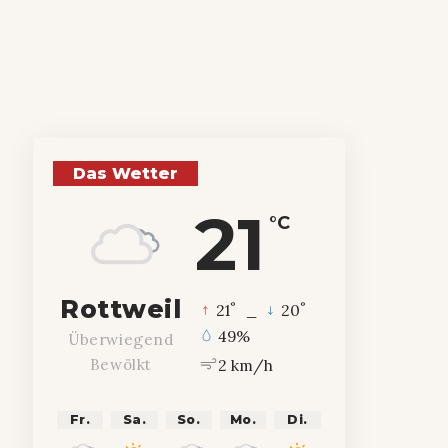
Das Wetter
21
°C
Rottweil
°
°
21
_
20
49%
Überwiegend
2 km/h
Bewölkt
Fr.
Sa.
So.
Mo.
Di.