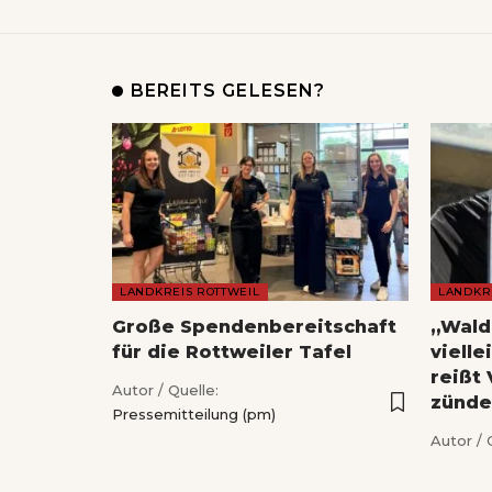
BEREITS GELESEN?
LANDKREIS ROTTWEIL
LANDKR
Große Spendenbereitschaft
„Wald
für die Rottweiler Tafel
vielle
reißt
Autor / Quelle:
zündet
Pressemitteilung (pm)
Autor / 