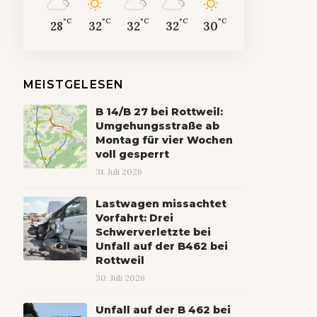
°C
°C
°C
°C
°C
28
32
32
32
30
MEISTGELESEN
B 14/B 27 bei Rottweil:
Umgehungsstraße ab
Montag für vier Wochen
voll gesperrt
31. Juli 2026
Lastwagen missachtet
Vorfahrt: Drei
Schwerverletzte bei
Unfall auf der B462 bei
Rottweil
30. Juli 2026
Unfall auf der B 462 bei