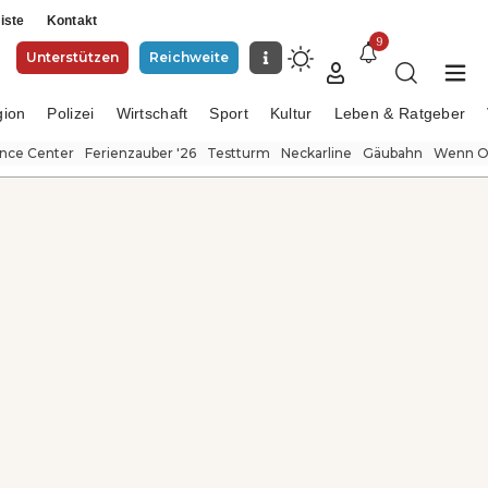
iste
Kontakt
9
Unterstützen
Reichweite
gion
Polizei
Wirtschaft
Sport
Kultur
Leben & Ratgeber
ence Center
Ferienzauber '26
Testturm
Neckarline
Gäubahn
Wenn Or