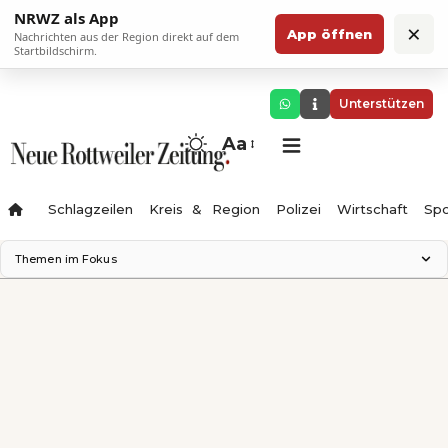
NRWZ als App
×
App öffnen
Nachrichten aus der Region direkt auf dem
Startbildschirm.
Unterstützen
Aa
Schlagzeilen
Kreis & Region
Polizei
Wirtschaft
Spo
Themen im Fokus
Landesgartenschau 2028
Science Center
Staatsmann: Theater & Denken
Ferienzauber '26
Testturm
Neckarline
Gäubahn