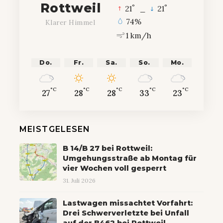
Rottweil
°
°
21
_
21
74%
Klarer Himmel
1 km/h
Do.
Fr.
Sa.
So.
Mo.
°C
°C
°C
°C
°C
27
28
28
33
23
MEISTGELESEN
B 14/B 27 bei Rottweil:
Umgehungsstraße ab Montag für
vier Wochen voll gesperrt
31. Juli 2026
Lastwagen missachtet Vorfahrt:
Drei Schwerverletzte bei Unfall