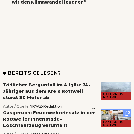
wir den Klimawandel leugnen”
BEREITS GELESEN?
Tödlicher Bergunfall im Allgäu: 74-
Jähriger aus dem Kreis Rottweil
LANDKREIS
stürzt 80 Meter ab
ROTTWEIL
Autor / Quelle:
NRWZ-Redaktion
Gasgeruch: Feuerwehreinsatz in der
5
Rottweiler Innenstadt –
LANDKREIS
Löschfahrzeug verunfallt
ROTTWEIL