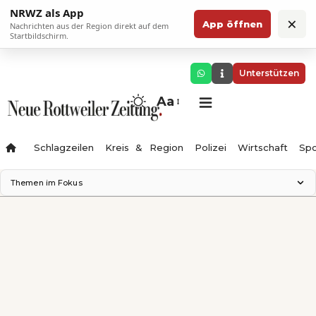
NRWZ als App
×
App öffnen
Nachrichten aus der Region direkt auf dem
Startbildschirm.
Unterstützen
Aa
Schlagzeilen
Kreis & Region
Polizei
Wirtschaft
Spo
Themen im Fokus
Landesgartenschau 2028
Science Center
Staatsmann: Theater & Denken
Ferienzauber '26
Testturm
Neckarline
Gäubahn