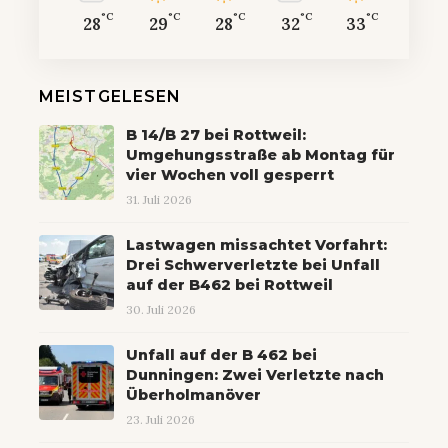
°C
°C
°C
°C
°C
28
29
28
32
33
MEISTGELESEN
B 14/B 27 bei Rottweil:
Umgehungsstraße ab Montag für
vier Wochen voll gesperrt
31. Juli 2026
Lastwagen missachtet Vorfahrt:
Drei Schwerverletzte bei Unfall
auf der B462 bei Rottweil
30. Juli 2026
Unfall auf der B 462 bei
Dunningen: Zwei Verletzte nach
Überholmanöver
23. Juli 2026