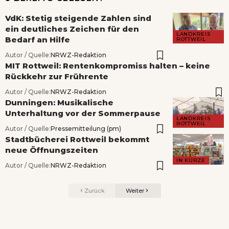
VdK: Stetig steigende Zahlen sind
ein deutliches Zeichen für den
LANDKREIS
Bedarf an Hilfe
ROTTWEIL
Autor / Quelle:
NRWZ-Redaktion
MIT Rottweil: Rentenkompromiss halten – keine
Rückkehr zur Frührente
Autor / Quelle:
NRWZ-Redaktion
Dunningen: Musikalische
Unterhaltung vor der Sommerpause
LANDKREIS
ROTTWEIL
Autor / Quelle:
Pressemitteilung (pm)
Stadtbücherei Rottweil bekommt
neue Öffnungszeiten
IN KÜRZE
Autor / Quelle:
NRWZ-Redaktion
Zurück
Weiter