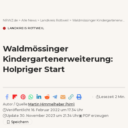
Wenn Orte erzählen ...
NRWZ.de
>
Alle News
>
Landkreis Rottweil
>
Waldmössinger Kindergartenerweiterung: Holpriger Start
LANDKREIS ROTTWEIL
Waldmössinger
Kindergartenerweiterung:
Holpriger Start
Lesezeit 2 Min.
Autor / Quelle:
Martin Himmelheber (him)
Veröffentlicht 16. Februar 2022 um 17.34 Uhr
Update 30. November 2023 um 21.34 Uhr
▣
PDF erzeugen