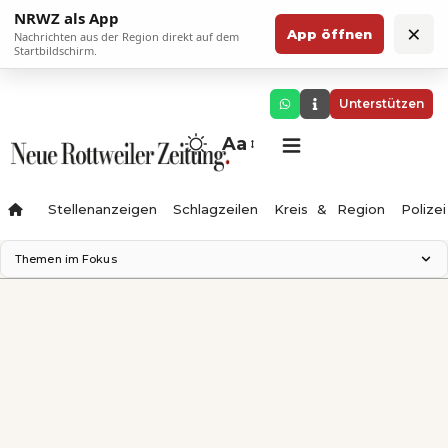
NRWZ als App
×
App öffnen
Nachrichten aus der Region direkt auf dem
Startbildschirm.
Unterstützen
Aa
Stellenanzeigen
Schlagzeilen
Kreis & Region
Polizei
Themen im Fokus
Landesgartenschau 2028
Zimmertheater Rottweil
Science Center
Ferienzauber '26
Testturm
Neckarline
Gäubahn