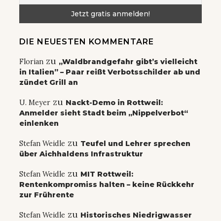
DIE NEUESTEN KOMMENTARE
zu
Florian
„Waldbrandgefahr gibt’s vielleicht
in Italien” – Paar reißt Verbotsschilder ab und
zündet Grill an
zu
U. Meyer
Nackt-Demo in Rottweil:
Anmelder sieht Stadt beim „Nippelverbot“
einlenken
zu
Stefan Weidle
Teufel und Lehrer sprechen
über Aichhaldens Infrastruktur
zu
Stefan Weidle
MIT Rottweil:
Rentenkompromiss halten – keine Rückkehr
zur Frührente
zu
Stefan Weidle
Historisches Niedrigwasser