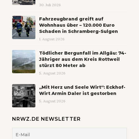
30. Juli 2026
Fahrzeugbrand greift auf
Wohnhaus über – 120.000 Euro
Schaden in Schramberg-Sulgen
1. August 2026
Tödlicher Bergunfall im Allgäu: 74-
Jähriger aus dem Kreis Rottweil
stürzt 80 Meter ab
5. August 2026
„Mit Herz und Seele Wirt“: Eckhof-
Wirt Armin Daler ist gestorben
5. August 2026
NRWZ.DE NEWSLETTER