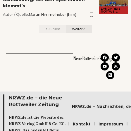
klemmt’s
LANDKREIS
ROTTWEIL
Autor / Quelle:
Martin Himmelheber (him)
Zurück
Weiter
NRWZ.de – die Neue
Rottweiler Zeitung
NRWZ.de – Nachrichten, die
NRWZ.de ist die Website der
Kontakt
Impressum
NRWZ Verlag GmbH & Co. KG.
NRWZ, das bedeutet Neue