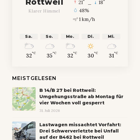
Rottweil
°
°
21
_
18
48%
Klarer Himmel
1 km/h
Sa.
So.
Mo.
Di.
Mi.
°C
°C
°C
°C
°C
32
35
32
30
31
MEISTGELESEN
B 14/B 27 bei Rottweil:
Umgehungsstraße ab Montag für
vier Wochen voll gesperrt
31. Juli 2026
Lastwagen missachtet Vorfahrt:
Drei Schwerverletzte bei Unfall
auf der B462 bei Rottweil