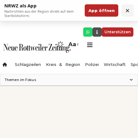
NRWZ als App
×
App öffnen
Nachrichten aus der Region direkt auf dem
Startbildschirm.
Unterstützen
Aa
Schlagzeilen
Kreis & Region
Polizei
Wirtschaft
Spo
Themen im Fokus
Landesgartenschau 2028
Science Center
Staatsmann: Theater & Denken
Ferienzauber '26
Testturm
Neckarline
Gäubahn