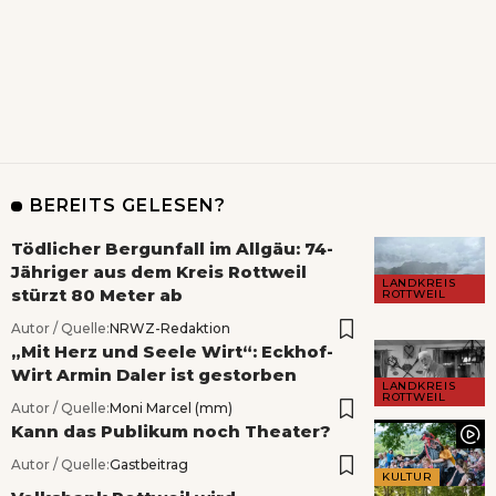
BEREITS GELESEN?
Tödlicher Bergunfall im Allgäu: 74-
Jähriger aus dem Kreis Rottweil
LANDKREIS
stürzt 80 Meter ab
ROTTWEIL
Autor / Quelle:
NRWZ-Redaktion
„Mit Herz und Seele Wirt“: Eckhof-
Wirt Armin Daler ist gestorben
LANDKREIS
ROTTWEIL
Autor / Quelle:
Moni Marcel (mm)
Kann das Publikum noch Theater?
Autor / Quelle:
Gastbeitrag
KULTUR