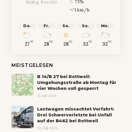
73%
Mäßig Bewölkt
1 km/h
Do.
Fr.
Sa.
So.
Mo.
°C
°C
°C
°C
°C
27
28
28
32
32
MEISTGELESEN
B 14/B 27 bei Rottweil:
Umgehungsstraße ab Montag für
vier Wochen voll gesperrt
31. Juli 2026
Lastwagen missachtet Vorfahrt:
Drei Schwerverletzte bei Unfall
auf der B462 bei Rottweil
30. Juli 2026