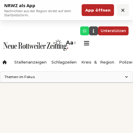
NRWZ als App
×
App öffnen
Nachrichten aus der Region direkt auf dem
Startbildschirm.
Unterstützen
Aa
Stellenanzeigen
Schlagzeilen
Kreis & Region
Polizei
Themen im Fokus
Landesgartenschau 2028
Zimmertheater Rottweil
Science Center
Ferienzauber '26
Testturm
Neckarline
Gäubahn