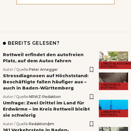
BEREITS GELESEN?
Rottweil erfindet den autofreien
Platz, auf dem Autos fahren
LANDESGARTENS
ROTTWEIL
Autor / Quelle:
Peter Arnegger
Stressdiagnosen auf Höchststand:
Beschäftigte fallen häufiger aus –
LANDKREIS
auch in Baden-Württemberg
ROTTWEIL
Autor / Quelle:
NRWZ-Redaktion
Umfrage: Zwei Drittel im Land für
Erdwärme – im Kreis Rottweil bleibt
LANDKREIS
sie schwierig
ROTTWEIL
Autor / Quelle:
Redaktion/pm
161 Verkehrstote in Baden-