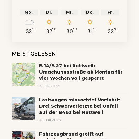
Mo.
Di.
Mi.
Do.
Fr.
°C
°C
°C
°C
°C
32
32
30
31
32
MEISTGELESEN
B 14/B 27 bei Rottweil:
Umgehungsstraße ab Montag für
vier Wochen voll gesperrt
31. Juli 2026
Lastwagen missachtet Vorfahrt:
Drei Schwerverletzte bei Unfall
auf der B462 bei Rottweil
30. Juli 2026
Fahrzeugbrand greift auf