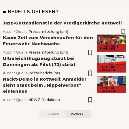
BEREITS GELESEN?
Jazz-Gottesdienst in der Predigerkirche Rottweil
Autor / Quelle:
Pressemitteilung (pm)
Kaum Zeit zum Verschnaufen für den
Feuerwehr-Nachwuchs
LANDKREIS
ROTTWEIL
Autor / Quelle:
Pressemitteilung (pm)
Ultraleichtflugzeug stürzt bei
Dunningen ab: Pilot (72) stirbt
LANDKREIS
ROTTWEIL
Autor / Quelle:
Polizeibericht (pz)
Nackt-Demo in Rottweil: Anmelder
sieht Stadt beim „Nippelverbot“
LANDKREIS
einlenken
ROTTWEIL
Autor / Quelle:
NRWZ-Redaktion
Zurück
Weiter