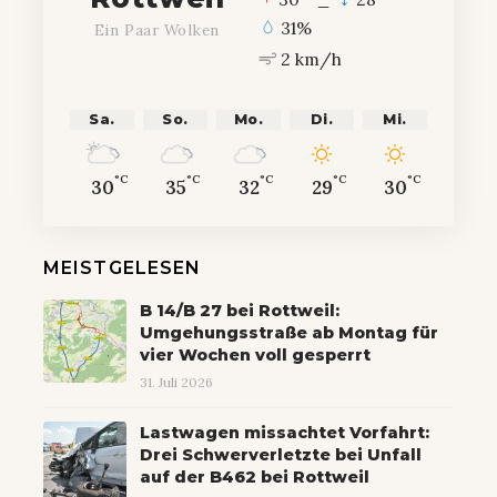
31%
Ein Paar Wolken
2 km/h
Sa.
So.
Mo.
Di.
Mi.
°C
°C
°C
°C
°C
30
35
32
29
30
MEISTGELESEN
B 14/B 27 bei Rottweil:
Umgehungsstraße ab Montag für
vier Wochen voll gesperrt
31. Juli 2026
Lastwagen missachtet Vorfahrt:
Drei Schwerverletzte bei Unfall
auf der B462 bei Rottweil