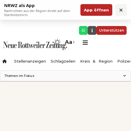
NRWZ als App
×
App öffnen
Nachrichten aus der Region direkt auf dem
Startbildschirm.
Unterstützen
Aa
Stellenanzeigen
Schlagzeilen
Kreis & Region
Polizei
Themen im Fokus
Landesgartenschau 2028
Zimmertheater Rottweil
Science Center
Ferienzauber '26
Testturm
Neckarline
Gäubahn