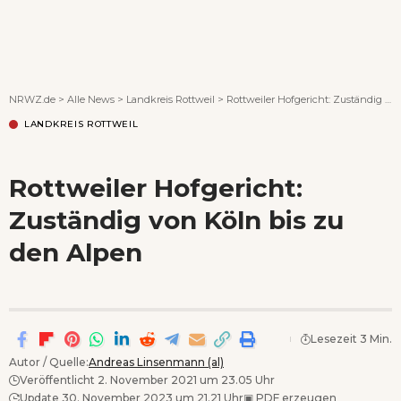
Wenn Orte erzählen ...
NRWZ.de
>
Alle News
>
Landkreis Rottweil
>
Rottweiler Hofgericht: Zuständig von Köln bis zu den Alpen
LANDKREIS ROTTWEIL
Rottweiler Hofgericht:
Zuständig von Köln bis zu
den Alpen
Lesezeit 3 Min.
Autor / Quelle:
Andreas Linsenmann (al)
Veröffentlicht 2. November 2021 um 23.05 Uhr
Update 30. November 2023 um 21.21 Uhr
▣
PDF erzeugen