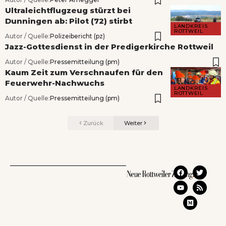
Ultraleichtflugzeug stürzt bei
Dunningen ab: Pilot (72) stirbt
LANDKREIS
ROTTWEIL
Autor / Quelle:
Polizeibericht (pz)
Jazz-Gottesdienst in der Predigerkirche Rottweil
Autor / Quelle:
Pressemitteilung (pm)
Kaum Zeit zum Verschnaufen für den
Feuerwehr-Nachwuchs
LANDKREIS
ROTTWEIL
Autor / Quelle:
Pressemitteilung (pm)
Zurück
Weiter