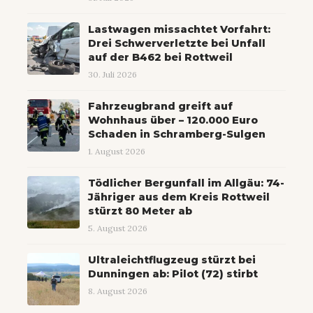
Lastwagen missachtet Vorfahrt:
Drei Schwerverletzte bei Unfall
auf der B462 bei Rottweil
30. Juli 2026
Fahrzeugbrand greift auf
Wohnhaus über – 120.000 Euro
Schaden in Schramberg-Sulgen
1. August 2026
Tödlicher Bergunfall im Allgäu: 74-
Jähriger aus dem Kreis Rottweil
stürzt 80 Meter ab
5. August 2026
Ultraleichtflugzeug stürzt bei
Dunningen ab: Pilot (72) stirbt
8. August 2026