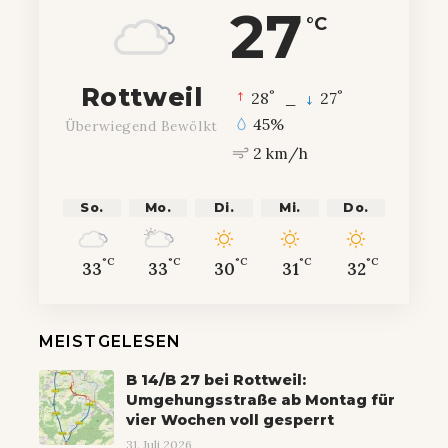
27
°C
Rottweil
°
°
28
_
27
45%
Überwiegend Bewölkt
2 km/h
So.
Mo.
Di.
Mi.
Do.
°C
°C
°C
°C
°C
33
33
30
31
32
MEISTGELESEN
B 14/B 27 bei Rottweil:
Umgehungsstraße ab Montag für
vier Wochen voll gesperrt
31. Juli 2026