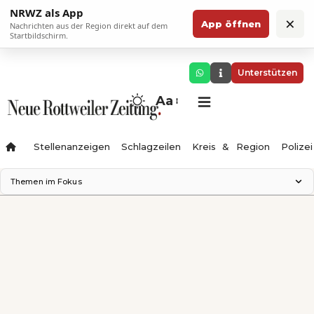
NRWZ als App
×
App öffnen
Nachrichten aus der Region direkt auf dem
Startbildschirm.
Unterstützen
Aa
Stellenanzeigen
Schlagzeilen
Kreis & Region
Polizei
Themen im Fokus
Landesgartenschau 2028
Zimmertheater Rottweil
Science Center
Ferienzauber '26
Testturm
Neckarline
Gäubahn