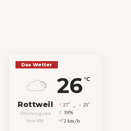
Das Wetter
26
°C
Rottweil
°
°
27
_
25
39%
Überwiegend
2 km/h
Bewölkt