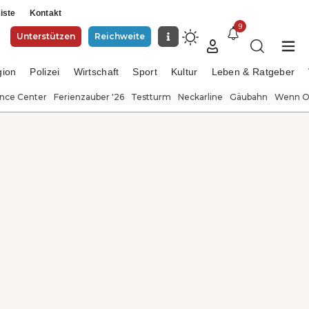
iste
Kontakt
9
Unterstützen
Reichweite
gion
Polizei
Wirtschaft
Sport
Kultur
Leben & Ratgeber
ence Center
Ferienzauber '26
Testturm
Neckarline
Gäubahn
Wenn Or