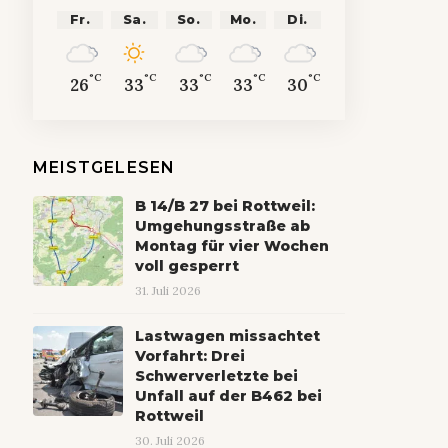
Fr.
Sa.
So.
Mo.
Di.
°C
°C
°C
°C
°C
26
33
33
33
30
MEISTGELESEN
B 14/B 27 bei Rottweil:
Umgehungsstraße ab
Montag für vier Wochen
voll gesperrt
31. Juli 2026
Lastwagen missachtet
Vorfahrt: Drei
Schwerverletzte bei
Unfall auf der B462 bei
Rottweil
30. Juli 2026