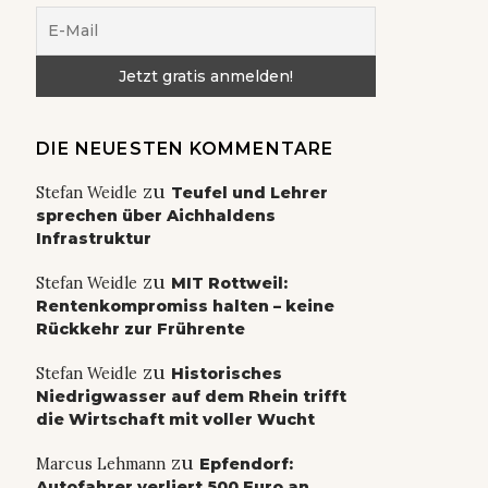
DIE NEUESTEN KOMMENTARE
zu
Stefan Weidle
Teufel und Lehrer
sprechen über Aichhaldens
Infrastruktur
zu
Stefan Weidle
MIT Rottweil:
Rentenkompromiss halten – keine
Rückkehr zur Frührente
zu
Stefan Weidle
Historisches
Niedrigwasser auf dem Rhein trifft
die Wirtschaft mit voller Wucht
zu
Marcus Lehmann
Epfendorf:
Autofahrer verliert 500 Euro an