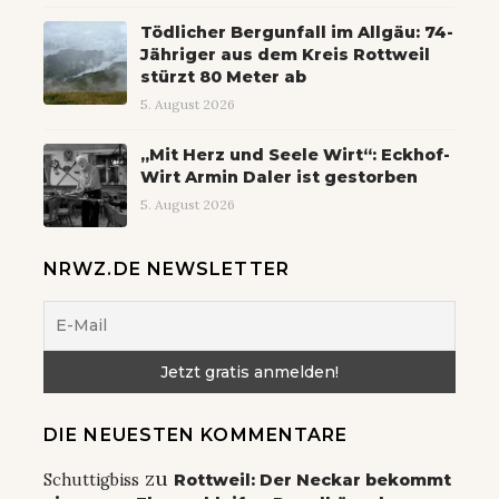
Tödlicher Bergunfall im Allgäu: 74-
Jähriger aus dem Kreis Rottweil
stürzt 80 Meter ab
5. August 2026
„Mit Herz und Seele Wirt“: Eckhof-
Wirt Armin Daler ist gestorben
5. August 2026
NRWZ.DE NEWSLETTER
DIE NEUESTEN KOMMENTARE
zu
Schuttigbiss
Rottweil: Der Neckar bekommt