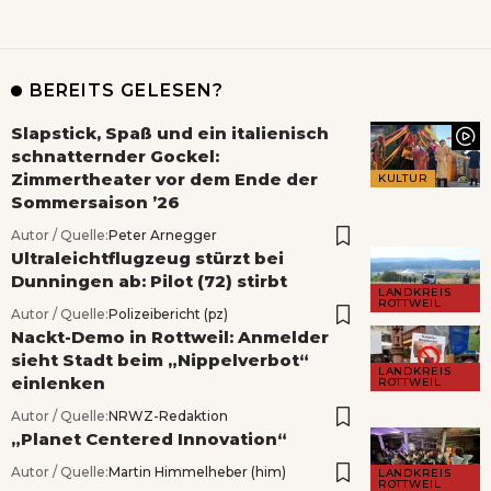
BEREITS GELESEN?
Slapstick, Spaß und ein italienisch
schnatternder Gockel:
Zimmertheater vor dem Ende der
KULTUR
Sommersaison ’26
Autor / Quelle:
Peter Arnegger
Ultraleichtflugzeug stürzt bei
Dunningen ab: Pilot (72) stirbt
LANDKREIS
ROTTWEIL
Autor / Quelle:
Polizeibericht (pz)
Nackt-Demo in Rottweil: Anmelder
sieht Stadt beim „Nippelverbot“
LANDKREIS
einlenken
ROTTWEIL
Autor / Quelle:
NRWZ-Redaktion
„Planet Centered Innovation“
Autor / Quelle:
Martin Himmelheber (him)
LANDKREIS
ROTTWEIL