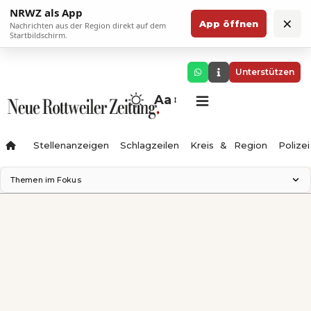
NRWZ als App
×
App öffnen
Nachrichten aus der Region direkt auf dem
Startbildschirm.
Unterstützen
Aa
Stellenanzeigen
Schlagzeilen
Kreis & Region
Polizei
Themen im Fokus
Landesgartenschau 2028
Zimmertheater Rottweil
Science Center
Ferienzauber '26
Testturm
Neckarline
Gäubahn