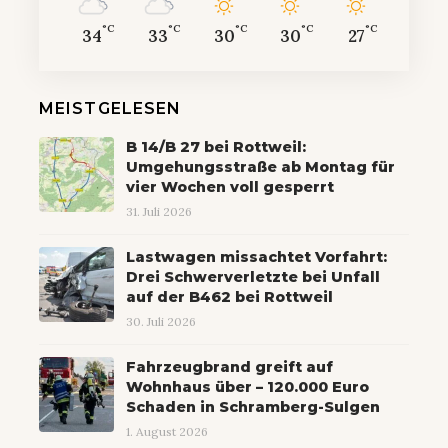
°C
°C
°C
°C
°C
34
33
30
30
27
MEISTGELESEN
B 14/B 27 bei Rottweil:
Umgehungsstraße ab Montag für
vier Wochen voll gesperrt
31. Juli 2026
Lastwagen missachtet Vorfahrt:
Drei Schwerverletzte bei Unfall
auf der B462 bei Rottweil
30. Juli 2026
Fahrzeugbrand greift auf
Wohnhaus über – 120.000 Euro
Schaden in Schramberg-Sulgen
1. August 2026