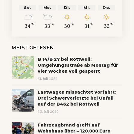
So.
Mo.
Di.
Mi.
Do.
°C
°C
°C
°C
°C
34
33
30
31
32
MEISTGELESEN
B 14/B 27 bei Rottweil:
Umgehungsstraße ab Montag für
vier Wochen voll gesperrt
31. Juli 2026
Lastwagen missachtet Vorfahrt:
Drei Schwerverletzte bei Unfall
auf der B462 bei Rottweil
30. Juli 2026
Fahrzeugbrand greift auf
Wohnhaus über – 120.000 Euro