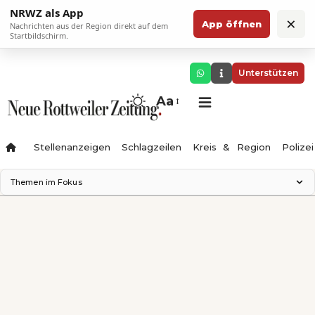
NRWZ als App
×
App öffnen
Nachrichten aus der Region direkt auf dem
Startbildschirm.
Unterstützen
Aa
Stellenanzeigen
Schlagzeilen
Kreis & Region
Polizei
Themen im Fokus
Landesgartenschau 2028
Zimmertheater Rottweil
Science Center
Ferienzauber '26
Testturm
Neckarline
Gäubahn