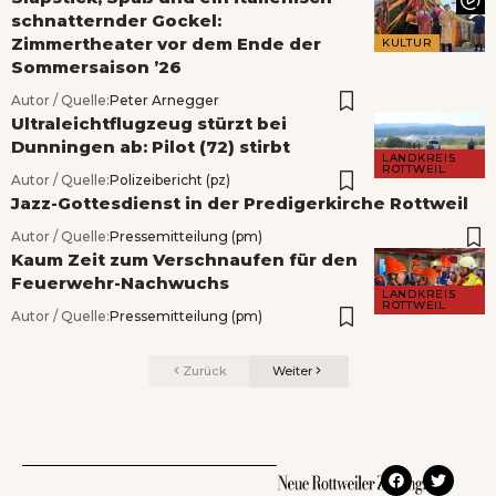
schnatternder Gockel:
Zimmertheater vor dem Ende der
KULTUR
Sommersaison ’26
Autor / Quelle:
Peter Arnegger
Ultraleichtflugzeug stürzt bei
Dunningen ab: Pilot (72) stirbt
LANDKREIS
ROTTWEIL
Autor / Quelle:
Polizeibericht (pz)
Jazz-Gottesdienst in der Predigerkirche Rottweil
Autor / Quelle:
Pressemitteilung (pm)
Kaum Zeit zum Verschnaufen für den
Feuerwehr-Nachwuchs
LANDKREIS
ROTTWEIL
Autor / Quelle:
Pressemitteilung (pm)
Zurück
Weiter