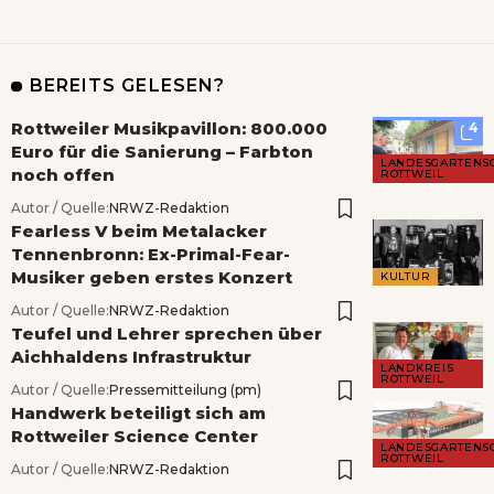
BEREITS GELESEN?
Rottweiler Musikpavillon: 800.000
4
Euro für die Sanierung – Farbton
LANDESGARTENS
noch offen
ROTTWEIL
Autor / Quelle:
NRWZ-Redaktion
Fearless V beim Metalacker
Tennenbronn: Ex-Primal-Fear-
Musiker geben erstes Konzert
KULTUR
Autor / Quelle:
NRWZ-Redaktion
Teufel und Lehrer sprechen über
Aichhaldens Infrastruktur
LANDKREIS
ROTTWEIL
Autor / Quelle:
Pressemitteilung (pm)
Handwerk beteiligt sich am
Rottweiler Science Center
LANDESGARTENS
ROTTWEIL
Autor / Quelle:
NRWZ-Redaktion