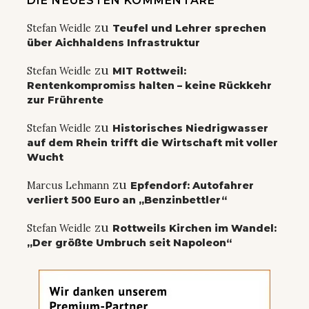
DIE NEUESTEN KOMMENTARE
zu
Stefan Weidle
Teufel und Lehrer sprechen
über Aichhaldens Infrastruktur
zu
Stefan Weidle
MIT Rottweil:
Rentenkompromiss halten – keine Rückkehr
zur Frührente
zu
Stefan Weidle
Historisches Niedrigwasser
auf dem Rhein trifft die Wirtschaft mit voller
Wucht
zu
Marcus Lehmann
Epfendorf: Autofahrer
verliert 500 Euro an „Benzinbettler“
zu
Stefan Weidle
Rottweils Kirchen im Wandel:
„Der größte Umbruch seit Napoleon“