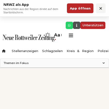
NRWZ als App
×
App öffnen
Nachrichten aus der Region direkt auf dem
Startbildschirm.
Unterstützen
Aa
Stellenanzeigen
Schlagzeilen
Kreis & Region
Polizei
Themen im Fokus
Landesgartenschau 2028
Zimmertheater Rottweil
Science Center
Ferienzauber '26
Testturm
Neckarline
Gäubahn