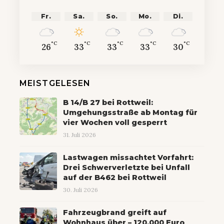
Fr.
Sa.
So.
Mo.
Di.
°C
°C
°C
°C
°C
26
33
33
33
30
MEISTGELESEN
B 14/B 27 bei Rottweil:
Umgehungsstraße ab Montag für
vier Wochen voll gesperrt
31. Juli 2026
Lastwagen missachtet Vorfahrt:
Drei Schwerverletzte bei Unfall
auf der B462 bei Rottweil
30. Juli 2026
Fahrzeugbrand greift auf
Wohnhaus über – 120.000 Euro