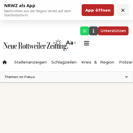
NRWZ als App
×
App öffnen
Nachrichten aus der Region direkt auf dem
Startbildschirm.
Unterstützen
Aa
Stellenanzeigen
Schlagzeilen
Kreis & Region
Polizei
Themen im Fokus
Landesgartenschau 2028
Zimmertheater Rottweil
Science Center
Ferienzauber '26
Testturm
Neckarline
Gäubahn