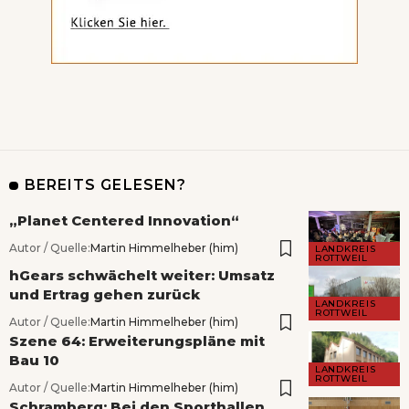
BEREITS GELESEN?
„Planet Centered Innovation“
Autor / Quelle:
Martin Himmelheber (him)
LANDKREIS
ROTTWEIL
hGears schwächelt weiter: Umsatz
und Ertrag gehen zurück
LANDKREIS
ROTTWEIL
Autor / Quelle:
Martin Himmelheber (him)
Szene 64: Erweiterungspläne mit
Bau 10
LANDKREIS
ROTTWEIL
Autor / Quelle:
Martin Himmelheber (him)
Schramberg: Bei den Sporthallen