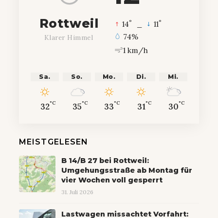
Rottweil
°
°
14
_
11
74%
Klarer Himmel
1 km/h
Sa.
So.
Mo.
Di.
Mi.
°C
°C
°C
°C
°C
32
35
33
31
30
MEISTGELESEN
B 14/B 27 bei Rottweil:
Umgehungsstraße ab Montag für
vier Wochen voll gesperrt
31. Juli 2026
Lastwagen missachtet Vorfahrt: