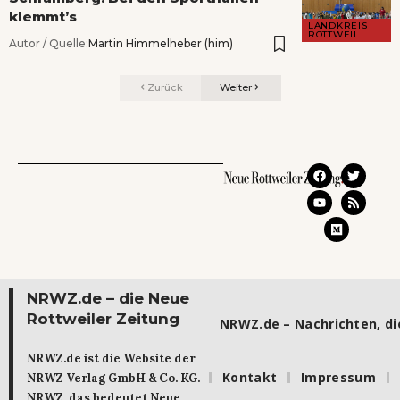
klemmt’s
LANDKREIS
ROTTWEIL
Autor / Quelle:
Martin Himmelheber (him)
Zurück
Weiter
NRWZ.de – die Neue
Rottweiler Zeitung
NRWZ.de – Nachrichten, die
NRWZ.de ist die Website der
Kontakt
Impressum
NRWZ Verlag GmbH & Co. KG.
NRWZ, das bedeutet Neue