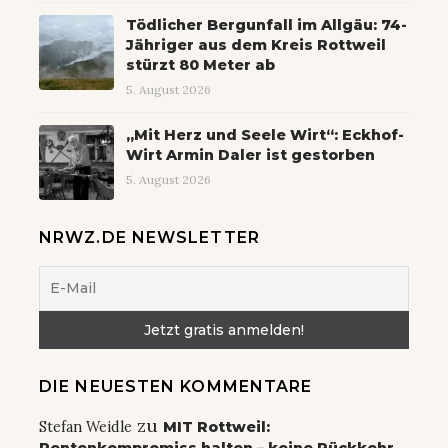
Tödlicher Bergunfall im Allgäu: 74-
Jähriger aus dem Kreis Rottweil
stürzt 80 Meter ab
5. August 2026
„Mit Herz und Seele Wirt“: Eckhof-
Wirt Armin Daler ist gestorben
5. August 2026
NRWZ.DE NEWSLETTER
DIE NEUESTEN KOMMENTARE
zu
Stefan Weidle
MIT Rottweil:
Rentenkompromiss halten – keine Rückkehr