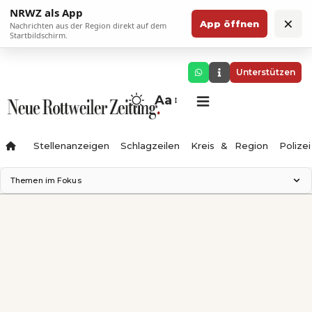
NRWZ als App
×
App öffnen
Nachrichten aus der Region direkt auf dem
Startbildschirm.
Unterstützen
Aa
Stellenanzeigen
Schlagzeilen
Kreis & Region
Polizei
Themen im Fokus
Landesgartenschau 2028
Zimmertheater Rottweil
Science Center
Ferienzauber '26
Testturm
Neckarline
Gäubahn