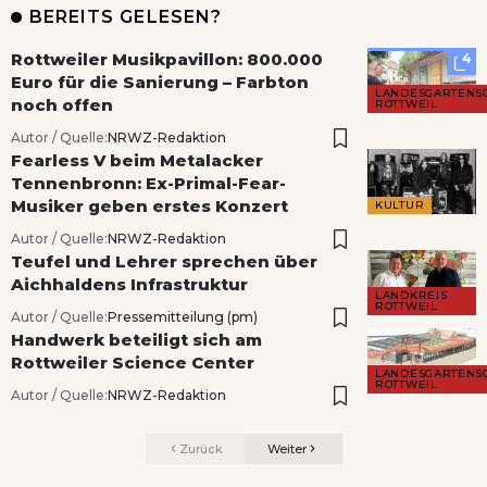
BEREITS GELESEN?
Rottweiler Musikpavillon: 800.000
4
Euro für die Sanierung – Farbton
LANDESGARTENS
noch offen
ROTTWEIL
Autor / Quelle:
NRWZ-Redaktion
Fearless V beim Metalacker
Tennenbronn: Ex-Primal-Fear-
Musiker geben erstes Konzert
KULTUR
Autor / Quelle:
NRWZ-Redaktion
Teufel und Lehrer sprechen über
Aichhaldens Infrastruktur
LANDKREIS
ROTTWEIL
Autor / Quelle:
Pressemitteilung (pm)
Handwerk beteiligt sich am
Rottweiler Science Center
LANDESGARTENS
ROTTWEIL
Autor / Quelle:
NRWZ-Redaktion
Zurück
Weiter