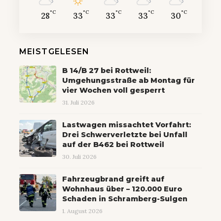
°C
°C
°C
°C
°C
28
33
33
33
30
MEISTGELESEN
B 14/B 27 bei Rottweil:
Umgehungsstraße ab Montag für
vier Wochen voll gesperrt
31. Juli 2026
Lastwagen missachtet Vorfahrt:
Drei Schwerverletzte bei Unfall
auf der B462 bei Rottweil
30. Juli 2026
Fahrzeugbrand greift auf
Wohnhaus über – 120.000 Euro
Schaden in Schramberg-Sulgen
1. August 2026