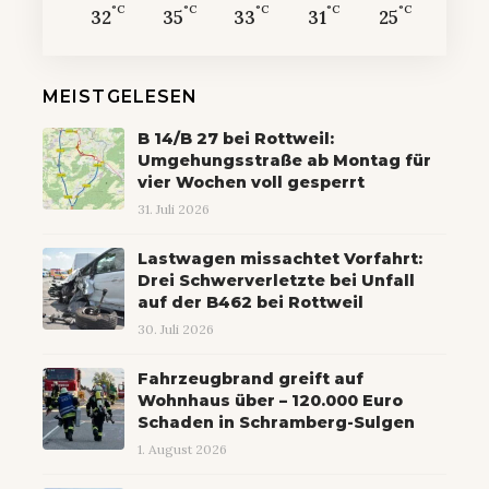
°C
°C
°C
°C
°C
32
35
33
31
25
MEISTGELESEN
B 14/B 27 bei Rottweil:
Umgehungsstraße ab Montag für
vier Wochen voll gesperrt
31. Juli 2026
Lastwagen missachtet Vorfahrt:
Drei Schwerverletzte bei Unfall
auf der B462 bei Rottweil
30. Juli 2026
Fahrzeugbrand greift auf
Wohnhaus über – 120.000 Euro
Schaden in Schramberg-Sulgen
1. August 2026