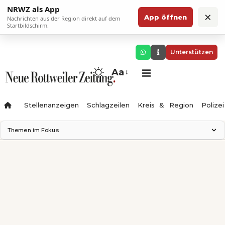
NRWZ als App
×
App öffnen
Nachrichten aus der Region direkt auf dem
Startbildschirm.
Unterstützen
Aa
Stellenanzeigen
Schlagzeilen
Kreis & Region
Polizei
Themen im Fokus
Landesgartenschau 2028
Zimmertheater Rottweil
Science Center
Ferienzauber '26
Testturm
Neckarline
Gäubahn