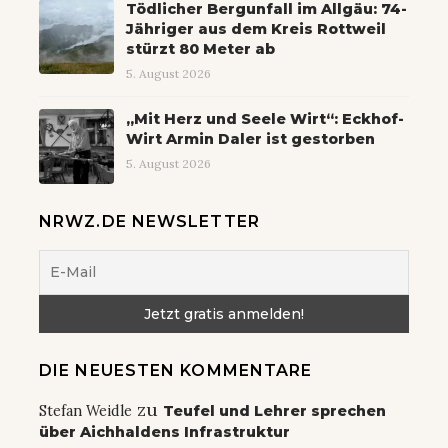
Tödlicher Bergunfall im Allgäu: 74-
Jähriger aus dem Kreis Rottweil
stürzt 80 Meter ab
5. August 2026
„Mit Herz und Seele Wirt“: Eckhof-
Wirt Armin Daler ist gestorben
5. August 2026
NRWZ.DE NEWSLETTER
DIE NEUESTEN KOMMENTARE
zu
Stefan Weidle
Teufel und Lehrer sprechen
über Aichhaldens Infrastruktur