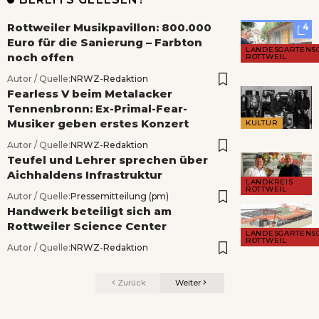
Rottweiler Musikpavillon: 800.000
4
Euro für die Sanierung – Farbton
LANDESGARTENS
noch offen
ROTTWEIL
Autor / Quelle:
NRWZ-Redaktion
Fearless V beim Metalacker
Tennenbronn: Ex-Primal-Fear-
Musiker geben erstes Konzert
KULTUR
Autor / Quelle:
NRWZ-Redaktion
Teufel und Lehrer sprechen über
Aichhaldens Infrastruktur
LANDKREIS
ROTTWEIL
Autor / Quelle:
Pressemitteilung (pm)
Handwerk beteiligt sich am
Rottweiler Science Center
LANDESGARTENS
ROTTWEIL
Autor / Quelle:
NRWZ-Redaktion
Zurück
Weiter