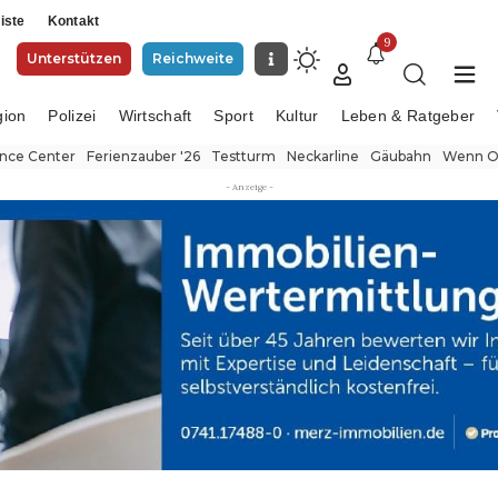
iste
Kontakt
9
Unterstützen
Reichweite
gion
Polizei
Wirtschaft
Sport
Kultur
Leben & Ratgeber
ence Center
Ferienzauber '26
Testturm
Neckarline
Gäubahn
Wenn Or
- Anzeige -