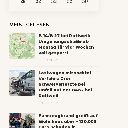
28
32
32
32
30
MEISTGELESEN
B 14/B 27 bei Rottweil:
Umgehungsstraße ab
Montag für vier Wochen
voll gesperrt
31. Juli 2026
Lastwagen missachtet
Vorfahrt: Drei
Schwerverletzte bei
Unfall auf der B462 bei
Rottweil
30. Juli 2026
Fahrzeugbrand greift auf
Wohnhaus über – 120.000
Euro Schaden in