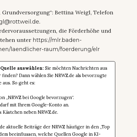
 Grundversorgung“: Bettina Weigl, Telefon
.
gl@rottweil.de
ördervoraussetzungen, die Förderhöhe und
stehen unter
https://mlr.baden-
en/laendlicher-raum/foerderung/elr
 Quelle auswählen:
Sie möchten Nachrichten aus
er finden? Dann wählen Sie NRWZ.de als bevorzugte
e aus. So geht es:
tton „NRWZ bei Google bevorzugen“.
edarf mit Ihrem Google-Konto an.
das Kästchen neben NRWZ.de.
de aktuelle Beiträge der NRWZ häufiger in den „Top
dem beeinflussen, welche Quellen Google in KI-