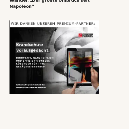
Wandel: „Der größte Umbruch seit
Napoleon“