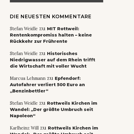
DIE NEUESTEN KOMMENTARE
zu
Stefan Weidle
MIT Rottweil:
Rentenkompromiss halten – keine
Rückkehr zur Frührente
zu
Stefan Weidle
Historisches
Niedrigwasser auf dem Rhein trifft
die Wirtschaft mit voller Wucht
zu
Marcus Lehmann
Epfendorf:
Autofahrer verliert 500 Euro an
„Benzinbettler“
zu
Stefan Weidle
Rottweils Kirchen im
Wandel: „Der größte Umbruch seit
Napoleon“
zu
Karlheinz Will
Rottweils Kirchen im