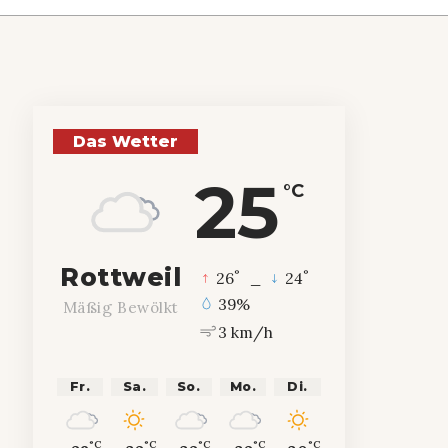
Das Wetter
25
°C
Rottweil
°
°
26
_
24
39%
Mäßig Bewölkt
3 km/h
Fr.
Sa.
So.
Mo.
Di.
°C
°C
°C
°C
°C