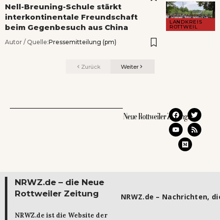
Nell-Breuning-Schule stärkt
interkontinentale Freundschaft
LANDKREIS
beim Gegenbesuch aus China
ROTTWEIL
Autor / Quelle:
Pressemitteilung (pm)
Zurück
Weiter
NRWZ.de – die Neue
Rottweiler Zeitung
NRWZ.de – Nachrichten, die
NRWZ.de ist die Website der