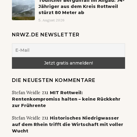
Tödlicher Bergunfall im Allgäu: 74-
Jähriger aus dem Kreis Rottweil
stürzt 80 Meter ab
5. August 2026
NRWZ.DE NEWSLETTER
DIE NEUESTEN KOMMENTARE
zu
Stefan Weidle
MIT Rottweil:
Rentenkompromiss halten – keine Rückkehr
zur Frührente
zu
Stefan Weidle
Historisches Niedrigwasser
auf dem Rhein trifft die Wirtschaft mit voller
Wucht