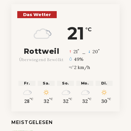
Das Wetter
21
°C
Rottweil
°
°
21
_
20
49%
Überwiegend Bewölkt
2 km/h
Fr.
Sa.
So.
Mo.
Di.
°C
°C
°C
°C
°C
28
32
32
32
30
MEISTGELESEN