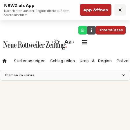
NRWZ als App
×
App öffnen
Nachrichten aus der Region direkt auf dem
Startbildschirm.
Unterstützen
Aa
Stellenanzeigen
Schlagzeilen
Kreis & Region
Polizei
Themen im Fokus
Landesgartenschau 2028
Zimmertheater Rottweil
Science Center
Ferienzauber '26
Testturm
Neckarline
Gäubahn