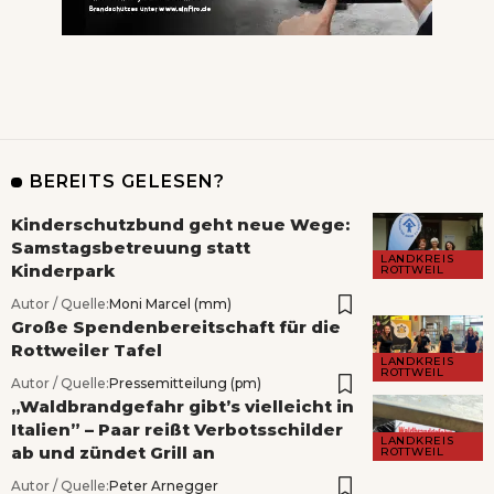
BEREITS GELESEN?
Kinderschutzbund geht neue Wege:
Samstagsbetreuung statt
LANDKREIS
Kinderpark
ROTTWEIL
Autor / Quelle:
Moni Marcel (mm)
Große Spendenbereitschaft für die
Rottweiler Tafel
LANDKREIS
ROTTWEIL
Autor / Quelle:
Pressemitteilung (pm)
„Waldbrandgefahr gibt’s vielleicht in
Italien” – Paar reißt Verbotsschilder
LANDKREIS
ab und zündet Grill an
ROTTWEIL
Autor / Quelle:
Peter Arnegger