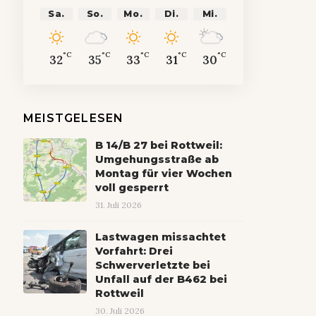
Sa.
So.
Mo.
Di.
Mi.
°C
°C
°C
°C
°C
32
35
33
31
30
MEISTGELESEN
B 14/B 27 bei Rottweil:
Umgehungsstraße ab
Montag für vier Wochen
voll gesperrt
31. Juli 2026
Lastwagen missachtet
Vorfahrt: Drei
Schwerverletzte bei
Unfall auf der B462 bei
Rottweil
30. Juli 2026