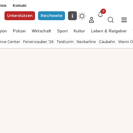
iste
Kontakt
9
Unterstützen
Reichweite
gion
Polizei
Wirtschaft
Sport
Kultur
Leben & Ratgeber
ence Center
Ferienzauber '26
Testturm
Neckarline
Gäubahn
Wenn Or