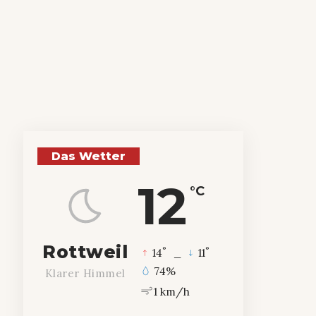
Das Wetter
12
°C
Rottweil
°
°
14
_
11
74%
Klarer Himmel
1 km/h