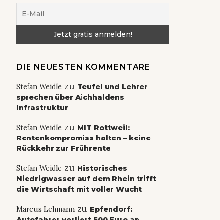
DIE NEUESTEN KOMMENTARE
zu
Stefan Weidle
Teufel und Lehrer
sprechen über Aichhaldens
Infrastruktur
zu
Stefan Weidle
MIT Rottweil:
Rentenkompromiss halten – keine
Rückkehr zur Frührente
zu
Stefan Weidle
Historisches
Niedrigwasser auf dem Rhein trifft
die Wirtschaft mit voller Wucht
zu
Marcus Lehmann
Epfendorf:
Autofahrer verliert 500 Euro an